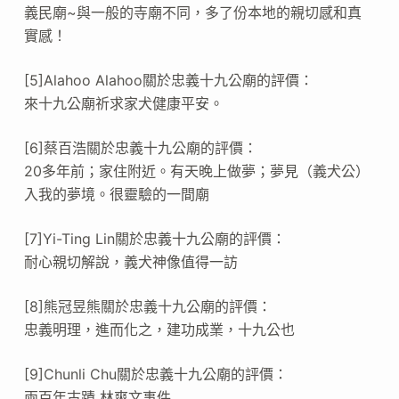
義民廟~與一般的寺廟不同，多了份本地的親切感和真
實感！
[5]Alahoo Alahoo關於忠義十九公廟的評價：
來十九公廟祈求家犬健康平安。
[6]蔡百浩關於忠義十九公廟的評價：
20多年前；家住附近。有天晚上做夢；夢見（義犬公）
入我的夢境。很靈驗的一間廟
[7]Yi-Ting Lin關於忠義十九公廟的評價：
耐心親切解說，義犬神像值得一訪
[8]熊冠昱熊關於忠義十九公廟的評價：
忠義明理，進而化之，建功成業，十九公也
[9]Chunli Chu關於忠義十九公廟的評價：
兩百年古蹟 林爽文事件…