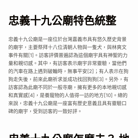
忠義十九公廟特色統整
忠義十九公廟是一座位於台灣嘉義市具有悠久歷史背景
的廟宇，主要祭拜十八位清朝人物與一隻犬，與林爽文
事件有關[1]。訪客評價普遍認為這個廟宇具有神聖的力
量和親切感。其中，有訪客表示廟宇非常靈驗，當他們
的汽車在路上遇到破輪時，無事平安[2]；有人表示在狗
狗走失後，前來此廟祈求並成功找回狗狗[3]。另外，有
訪客認為此廟不同於一般寺廟，擁有更多的本地親切感
和真實感[4]，是養寵物的人值得一訪的地方[10]。總的
來說，忠義十九公廟是一座富有歷史意義且具有靈驗口
碑的廟宇，受到訪客的一致好評。