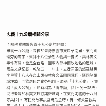
忠義十九公廟相關分享
[1]楊勝棠關於忠義十九公廟的評價：
忠義十九公廟，是位於臺灣嘉義市東區華南里、東門圓
環旁的廟宇，祭拜十八位清朝人物與一隻犬，與林爽文
事件有關，也是全台唯一因廟內尊神而改地名的區域。
嘉義文獻記載，乾隆五十一年末，支援清軍的諸羅縣民
李甲等十八人在烏山頭被林爽文軍圍困戰死，運回諸羅
城埋葬，而獲居民建廟祭祀[1]。原稱「十九公廟」，亦
稱「義犬公祠」，也有稱為「將軍廟」[2]。另一說法，
受祀者是於林爽文攻打諸羅城時，在東門殉職的十八員
守兵[2]。 有民間故事說當時危急時，有一條犬帶救兵
回來救主人，但因太遲就當場撞頭自盡[1][3]；大里七將