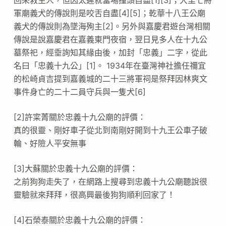
軍廟義犬的傳說則是咬舌自盡[4][5]；乾華十八王公廟
義犬的傳說則為墜海殉主[2]。另外與嘉慶君遊台灣相關
傳說是說嘉慶君在嘉義東門夜宿，翌日見多人在十九公
墓祭祀，經垂詢知其緣由後，加封「忠義」二字，從此
名曰「忠義十九公」[1]。 1934年在臺灣神社擔任禰宜
的松崎貞吉提到嘉義城的二十三將軍祠是祭拜因林爽文
事件身亡的二十二員守兵與一隻犬[6]
[2]許寀菁關於忠義十九公廟的評價：
真的很靈、剛好車子從北到南剛好開到十九王公車子破
輪、好險人平安無事
[3]大蘇關於忠義十九公廟的評價：
之前狗狗走失了，在網路上搜尋到忠義十九公廟聽說很
靈驗就來拜拜，很高興最後狗狗順利回家了！
[4]石榮泰關於忠義十九公廟的評價：