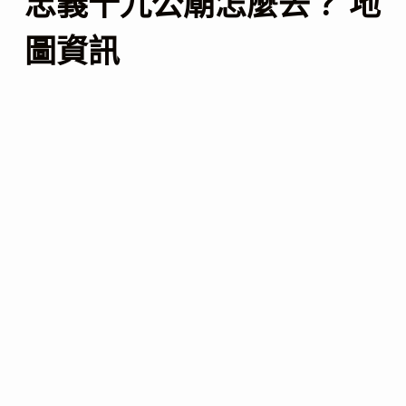
忠義十九公廟怎麼去？ 地
圖資訊