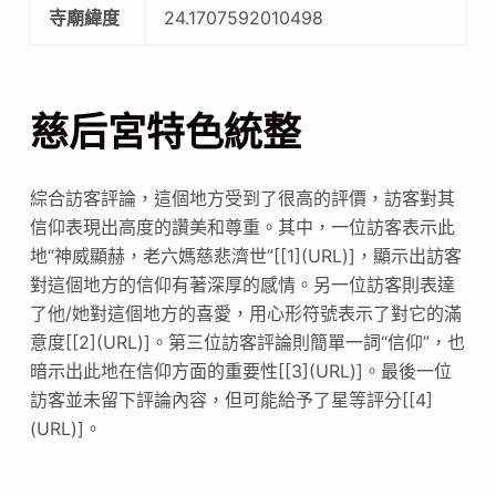
寺廟緯度
24.1707592010498
慈后宮特色統整
綜合訪客評論，這個地方受到了很高的評價，訪客對其
信仰表現出高度的讚美和尊重。其中，一位訪客表示此
地“神威顯赫，老六媽慈悲濟世”[[1](URL)]，顯示出訪客
對這個地方的信仰有著深厚的感情。另一位訪客則表達
了他/她對這個地方的喜愛，用心形符號表示了對它的滿
意度[[2](URL)]。第三位訪客評論則簡單一詞“信仰”，也
暗示出此地在信仰方面的重要性[[3](URL)]。最後一位
訪客並未留下評論內容，但可能給予了星等評分[[4]
(URL)]。