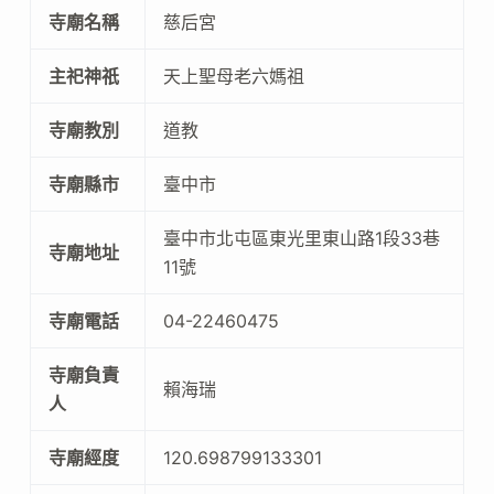
寺廟名稱
慈后宮
主祀神祇
天上聖母老六媽祖
寺廟教別
道教
寺廟縣市
臺中市
臺中市北屯區東光里東山路1段33巷
寺廟地址
11號
寺廟電話
04-22460475
寺廟負責
賴海瑞
人
寺廟經度
120.698799133301