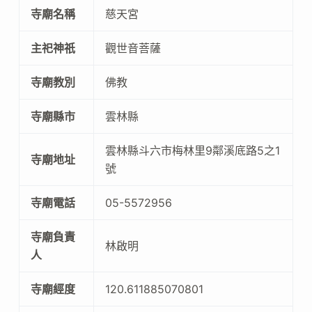
寺廟名稱
慈天宮
主祀神祇
觀世音菩薩
寺廟教別
佛教
寺廟縣市
雲林縣
雲林縣斗六市梅林里9鄰溪底路5之1
寺廟地址
號
寺廟電話
05-5572956
寺廟負責
林啟明
人
寺廟經度
120.611885070801