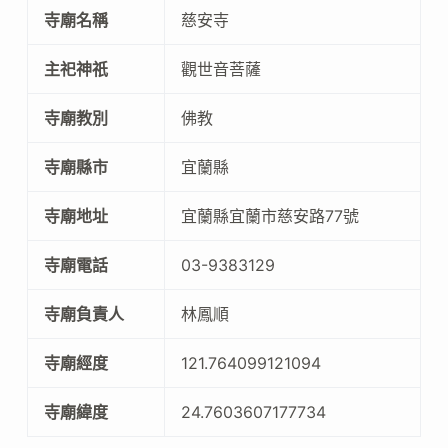
寺廟名稱
慈安寺
主祀神祇
觀世音菩薩
寺廟教別
佛教
寺廟縣市
宜蘭縣
寺廟地址
宜蘭縣宜蘭市慈安路77號
寺廟電話
03-9383129
寺廟負責人
林鳳順
寺廟經度
121.764099121094
寺廟緯度
24.7603607177734