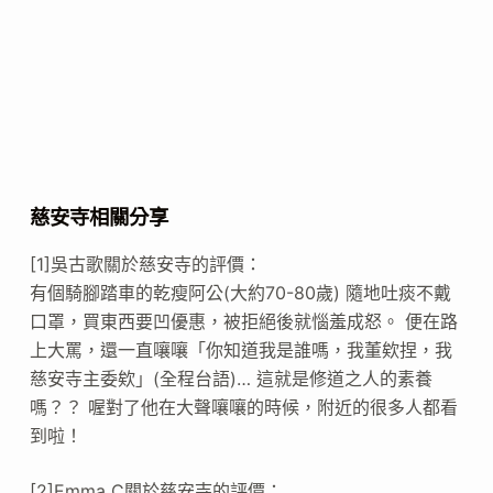
慈安寺相關分享
[1]吳古歌關於慈安寺的評價：
有個騎腳踏車的乾瘦阿公(大約70-80歲) 隨地吐痰不戴
口罩，買東西要凹優惠，被拒絕後就惱羞成怒。 便在路
上大罵，還一直嚷嚷「你知道我是誰嗎，我董欸捏，我
慈安寺主委欸」(全程台語)… 這就是修道之人的素養
嗎？？ 喔對了他在大聲嚷嚷的時候，附近的很多人都看
到啦！
[2]Emma C關於慈安寺的評價：