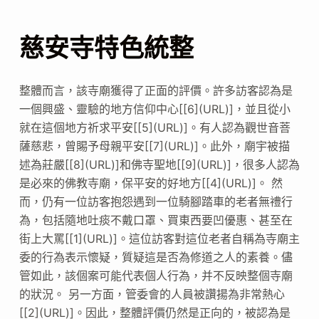
慈安寺特色統整
整體而言，該寺廟獲得了正面的評價。許多訪客認為是
一個興盛、靈驗的地方信仰中心[[6](URL)]，並且從小
就在這個地方祈求平安[[5](URL)]。有人認為觀世音菩
薩慈悲，曾賜予母親平安[[7](URL)]。此外，廟宇被描
述為莊嚴[[8](URL)]和佛寺聖地[[9](URL)]，很多人認為
是必來的佛教寺廟，保平安的好地方[[4](URL)]。 然
而，仍有一位訪客抱怨遇到一位騎腳踏車的老者無禮行
為，包括隨地吐痰不戴口罩、買東西要凹優惠、甚至在
街上大罵[[1](URL)]。這位訪客對這位老者自稱為寺廟主
委的行為表示懷疑，質疑這是否為修道之人的素養。儘
管如此，該個案可能代表個人行為，并不反映整個寺廟
的狀況。 另一方面，管委會的人員被讚揚為非常熱心
[[2](URL)]。因此，整體評價仍然是正向的，被認為是