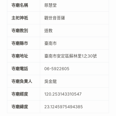
寺廟名稱
慈慧堂
主祀神祇
觀世音菩薩
寺廟教別
道教
寺廟縣市
臺南市
寺廟地址
臺南市安定區蘇林里1之30號
寺廟電話
06-5922605
寺廟負責人
吳金龍
寺廟經度
120.253143310547
寺廟緯度
23.1245975494385