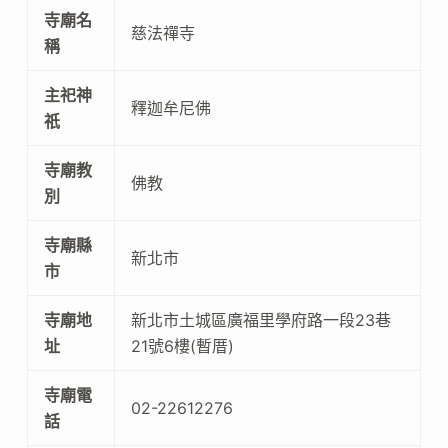
寺廟名
慈法禪寺
稱
主祀神
釋迦牟尼佛
祇
寺廟教
佛教
別
寺廟縣
新北市
市
寺廟地
新北市土城區廣福里學府路一段23巷
址
21號6樓(暫厝)
寺廟電
02-22612276
話