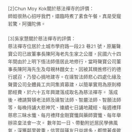
[2]Chun Moy Kok關於慈法禪寺的評價：
師姐很熱心招呼我們，還臨時煮了素食午餐，真是受寵
若驚，阿彌陀佛。
[3]吳家慧關於慈法禪寺的評價：
慈法禪寺位居於土城市學府路一段23 巷21 號，原屬聲
寶公司已故董事長陳阿海老先生家之公厝，民國六十四
年間由於上明下悟法師借居此地修行，當時聲寶公司董
事長陳阿海先生及母親林麵女士，因被其精進修行的德
行感召，乃發心捐地建寺。在達智法師悲心四處化緣及
聲寶公司全體員工共同集資募建，以簡單實用為原則樽
節經費，於六十五年興建落成取名為慈法禪寺。 落成
後，禮請賢頓老法師及達智法師、智嚴法師、智願法師
等，每晚持誦大悲神咒、連續七日誦地藏經、每週禮拜
慈悲三昧水懺、每月禮拜金剛寶懺與藥師寶懺、每年舉
辦梁皇法會一次。 數年如一日、帶動附近居民學佛風
氣，深獲鄰里敬重，信眾與蓮友日益增多，都懷著虔敬