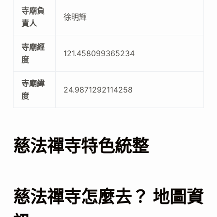
寺廟負
徐明輝
責人
寺廟經
121.458099365234
度
寺廟緯
24.9871292114258
度
慈法禪寺特色統整
慈法禪寺怎麼去？ 地圖資