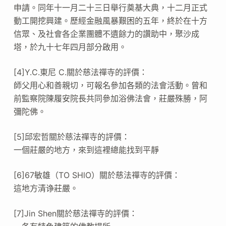
申請。同年十一月二十三日舉行奠基大典，十二月正式
動工開挖興建。歷經金融風暴艱困的五年，終於在十方
信眾、及社會各企業團體不遺餘力的讚助中，聚沙成
塔，於九十七年四月部分啟用。
[4]Y.C.東尼 C.關於慈法禪寺的評價：
師父用心和善親切，可報名參加各類的法會活動。曾和
前監察院陳履安院長共同參加浴佛法會，莊嚴殊勝，阿
彌陀佛。
[5]邱宏哲關於慈法禪寺的評價：
一個莊嚴的地方，來到這裡總能找到平靜
[6]67敏雄（TO SHlO）關於慈法禪寺的評價：
這地方清诤莊嚴。
[7]Jin Shen關於慈法禪寺的評價：