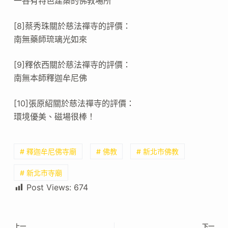
一各有特色建築的佛教場所
[8]蔡秀珠關於慈法禪寺的評價：
南無藥師琉璃光如來
[9]釋依西關於慈法禪寺的評價：
南無本師釋迦牟尼佛
[10]張原紹關於慈法禪寺的評價：
環境優美、磁場很棒！
# 釋迦牟尼佛寺廟
# 佛教
# 新北市佛教
# 新北市寺廟
Post Views:
674
上一
下一