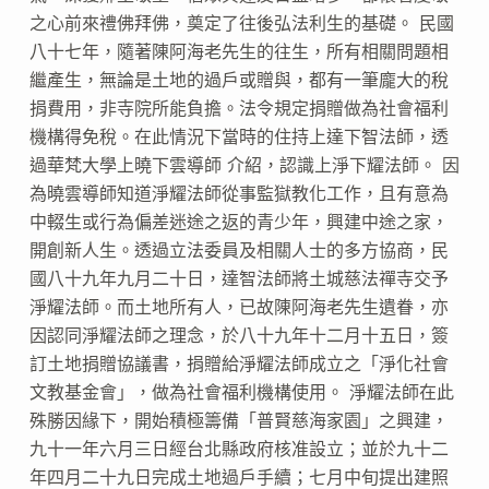
之心前來禮佛拜佛，奠定了往後弘法利生的基礎。 民國
八十七年，隨著陳阿海老先生的往生，所有相關問題相
繼產生，無論是土地的過戶或贈與，都有一筆龐大的稅
捐費用，非寺院所能負擔。法令規定捐贈做為社會福利
機構得免稅。在此情況下當時的住持上達下智法師，透
過華梵大學上曉下雲導師 介紹，認識上淨下耀法師。 因
為曉雲導師知道淨耀法師從事監獄教化工作，且有意為
中輟生或行為偏差迷途之返的青少年，興建中途之家，
開創新人生。透過立法委員及相關人士的多方協商，民
國八十九年九月二十日，達智法師將土城慈法禪寺交予
淨耀法師。而土地所有人，已故陳阿海老先生遺眷，亦
因認同淨耀法師之理念，於八十九年十二月十五日，簽
訂土地捐贈協議書，捐贈給淨耀法師成立之「淨化社會
文教基金會」，做為社會福利機構使用。 淨耀法師在此
殊勝因緣下，開始積極籌備「普賢慈海家園」之興建，
九十一年六月三日經台北縣政府核准設立；並於九十二
年四月二十九日完成土地過戶手續；七月中旬提出建照