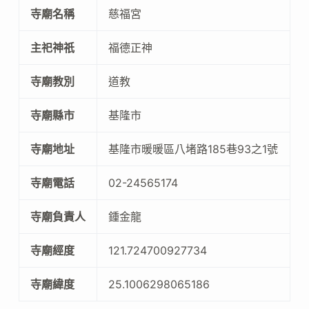
寺廟名稱
慈福宮
主祀神祇
福德正神
寺廟教別
道教
寺廟縣市
基隆市
寺廟地址
基隆市暖暖區八堵路185巷93之1號
寺廟電話
02-24565174
寺廟負責人
鍾金龍
寺廟經度
121.724700927734
寺廟緯度
25.1006298065186