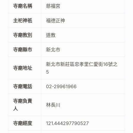
寺廟名稱
慈福宮
主祀神祇
福德正神
寺廟教別
道教
寺廟縣市
新北市
新北市新莊區忠孝里仁愛街16號之
寺廟地址
5
寺廟電話
02-29961966
寺廟負責
林長川
人
寺廟經度
121.444297790527