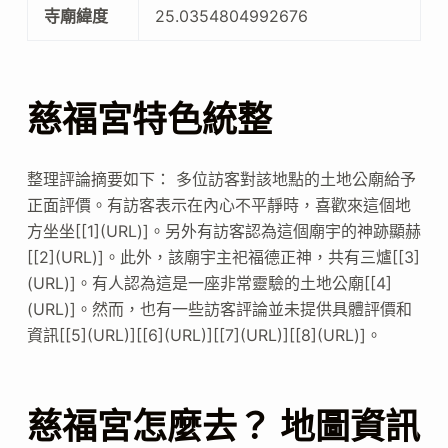
寺廟緯度
25.0354804992676
慈福宮特色統整
整理評論摘要如下： 多位訪客對該地點的土地公廟給予
正面評價。有訪客表示在內心不平靜時，喜歡來這個地
方坐坐[[1](URL)]。另外有訪客認為這個廟宇的神跡顯赫
[[2](URL)]。此外，該廟宇主祀福德正神，共有三爐[[3]
(URL)]。有人認為這是一座非常靈驗的土地公廟[[4]
(URL)]。然而，也有一些訪客評論並未提供具體評價和
資訊[[5](URL)][[6](URL)][[7](URL)][[8](URL)]。
慈福宮怎麼去？ 地圖資訊