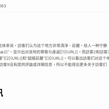
063
总体来说，訪客们认为这个地方非常清淨、莊嚴，给人一种宁静
”，显示出对该地的尊敬与虔诚[[1](URL)]。而訪客2和訪客
](URL)]和“超級莊嚴”[[3](URL)]。可以看出訪客们对这个
訪客9没有提供評論或详细信息，所以不能得出更多关于訪客们
訊