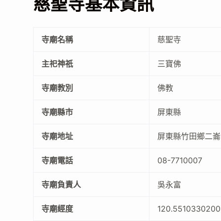
慈聖寺基本資訊
寺廟名稱
慈聖寺
主祀神祇
三寶佛
寺廟教別
佛教
寺廟縣市
屏東縣
寺廟地址
屏東縣竹田鄉二崙
寺廟電話
08-7710007
寺廟負責人
吳永富
寺廟經度
120.551033020