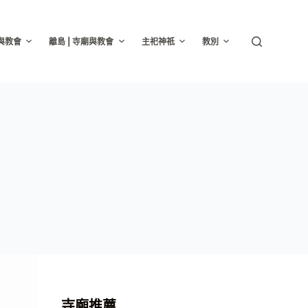
廟與教會
離島 | 寺廟與教會
主祀神祇
教別
寺廟推薦