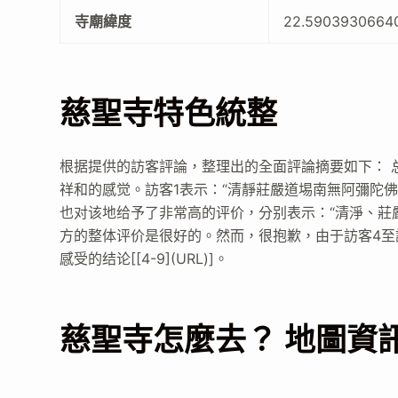
寺廟緯度
22.5903930664
慈聖寺特色統整
根据提供的訪客評論，整理出的全面評論摘要如下： 
祥和的感觉。訪客1表示：“清靜莊嚴道埸南無阿彌陀佛🙏
也对该地给予了非常高的评价，分别表示：“清淨、莊嚴”[[2
方的整体评价是很好的。然而，很抱歉，由于訪客4至
感受的结论[[4-9](URL)]。
慈聖寺怎麼去？ 地圖資