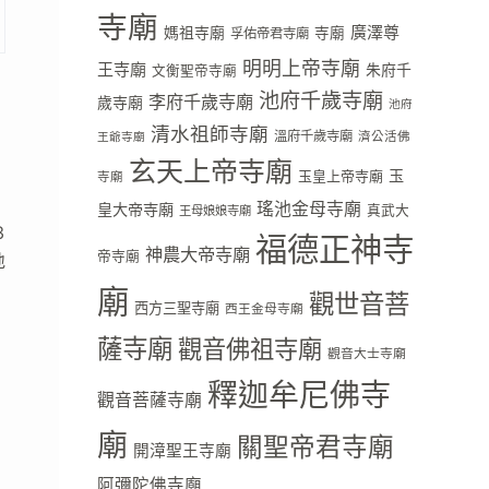
寺廟
廣澤尊
媽祖寺廟
寺廟
孚佑帝君寺廟
明明上帝寺廟
王寺廟
朱府千
文衡聖帝寺廟
池府千歲寺廟
李府千歲寺廟
歲寺廟
池府
清水祖師寺廟
溫府千歲寺廟
濟公活佛
王爺寺廟
玄天上帝寺廟
玉
玉皇上帝寺廟
寺廟
瑤池金母寺廟
皇大帝寺廟
真武大
王母娘娘寺廟
3
福德正神寺
神農大帝寺廟
帝寺廟
地
廟
觀世音菩
西方三聖寺廟
西王金母寺廟
薩寺廟
觀音佛祖寺廟
觀音大士寺廟
釋迦牟尼佛寺
觀音菩薩寺廟
廟
關聖帝君寺廟
開漳聖王寺廟
阿彌陀佛寺廟