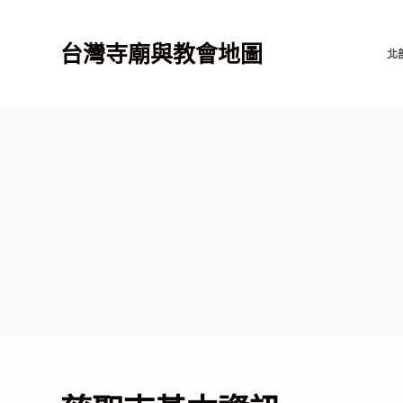
跳
至
台灣寺廟與教會地圖
北
主
要
內
容