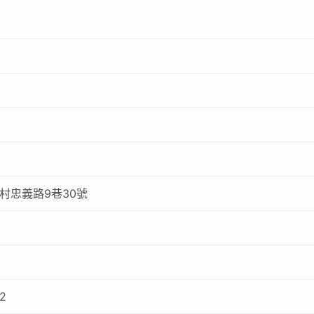
村忠義路9巷30號
02