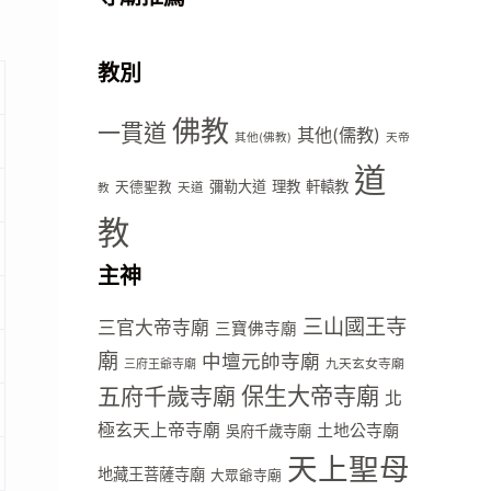
教別
佛教
一貫道
其他(儒教)
其他(佛教)
天帝
道
彌勒大道
理教
軒轅教
天德聖教
天道
教
教
主神
三山國王寺
三官大帝寺廟
三寶佛寺廟
廟
中壇元帥寺廟
九天玄女寺廟
三府王爺寺廟
五府千歲寺廟
保生大帝寺廟
北
極玄天上帝寺廟
土地公寺廟
吳府千歲寺廟
天上聖母
地藏王菩薩寺廟
大眾爺寺廟