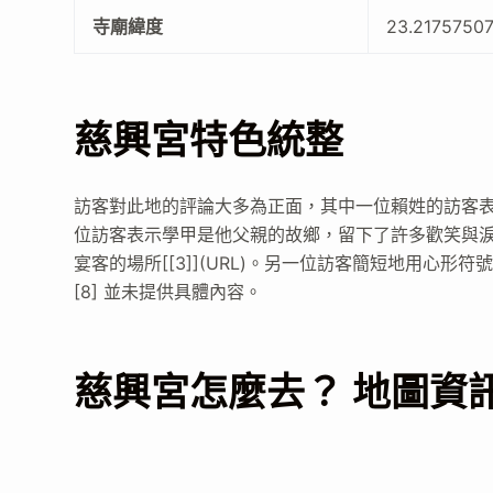
寺廟緯度
23.2175750
慈興宮特色統整
訪客對此地的評論大多為正面，其中一位賴姓的訪客表示他
位訪客表示學甲是他父親的故鄉，留下了許多歡笑與淚水的
宴客的場所[[3]](URL)。另一位訪客簡短地用心形符號表達
[8] 並未提供具體內容。
慈興宮怎麼去？ 地圖資