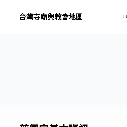
跳
至
台灣寺廟與教會地圖
北
主
要
內
容