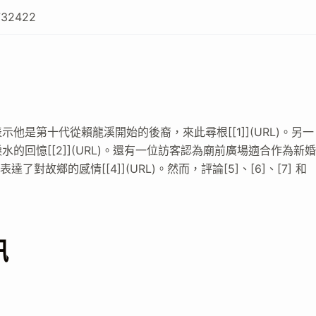
732422
是第十代從賴龍溪開始的後裔，來此尋根[[1]](URL)。另一
回憶[[2]](URL)。還有一位訪客認為廟前廣場適合作為新
了對故鄉的感情[[4]](URL)。然而，評論[5]、[6]、[7] 和
訊