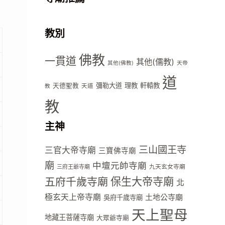
教別
佛教
一貫道
其他(儒教)
其他(佛教)
天帝
道
彌勒大道
理教
軒轅教
天德聖教
天道
教
教
主神
三山國王寺
三官大帝寺廟
三寶佛寺廟
廟
中壇元帥寺廟
九天玄女寺廟
三府王爺寺廟
五府千歲寺廟
保生大帝寺廟
北
極玄天上帝寺廟
土地公寺廟
吳府千歲寺廟
天上聖母
地藏王菩薩寺廟
大眾爺寺廟