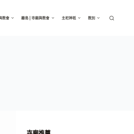
廟與教會
離島 | 寺廟與教會
主祀神祇
教別
寺廟推薦