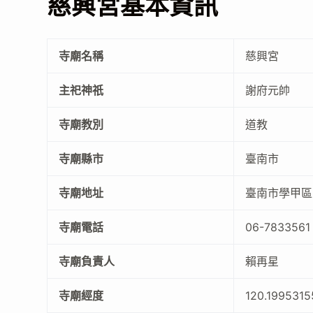
慈興宮基本資訊
寺廟名稱
慈興宮
主祀神祇
謝府元帥
寺廟教別
道教
寺廟縣市
臺南市
寺廟地址
臺南市學甲區
寺廟電話
06-7833561
寺廟負責人
賴再星
寺廟經度
120.1995315