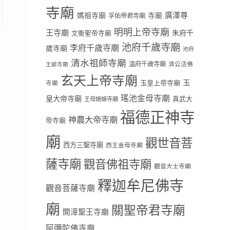
寺廟
廣澤尊
媽祖寺廟
寺廟
孚佑帝君寺廟
明明上帝寺廟
王寺廟
朱府千
文衡聖帝寺廟
池府千歲寺廟
李府千歲寺廟
歲寺廟
池府
清水祖師寺廟
溫府千歲寺廟
濟公活佛
王爺寺廟
玄天上帝寺廟
玉
玉皇上帝寺廟
寺廟
瑤池金母寺廟
皇大帝寺廟
真武大
王母娘娘寺廟
婚
福德正神寺
神農大帝寺廟
帝寺廟
廟
觀世音菩
西方三聖寺廟
西王金母寺廟
薩寺廟
觀音佛祖寺廟
觀音大士寺廟
釋迦牟尼佛寺
觀音菩薩寺廟
廟
關聖帝君寺廟
開漳聖王寺廟
阿彌陀佛寺廟