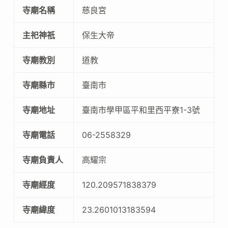
寺廟名稱
慈良宮
主祀神祇
保生大帝
寺廟教別
道教
寺廟縣市
臺南市
寺廟地址
臺南市學甲區平和里西平寮1-3號
寺廟電話
06-2558329
寺廟負責人
高耀宗
寺廟經度
120.209571838379
寺廟緯度
23.2601013183594