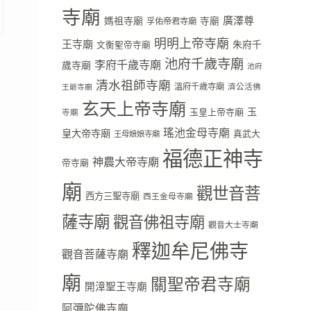
寺廟
廣澤尊
媽祖寺廟
寺廟
孚佑帝君寺廟
明明上帝寺廟
王寺廟
朱府千
文衡聖帝寺廟
池府千歲寺廟
李府千歲寺廟
歲寺廟
池府
清水祖師寺廟
溫府千歲寺廟
濟公活佛
王爺寺廟
玄天上帝寺廟
玉
玉皇上帝寺廟
寺廟
瑤池金母寺廟
皇大帝寺廟
真武大
王母娘娘寺廟
福德正神寺
神農大帝寺廟
帝寺廟
廟
觀世音菩
西方三聖寺廟
西王金母寺廟
薩寺廟
觀音佛祖寺廟
觀音大士寺廟
釋迦牟尼佛寺
觀音菩薩寺廟
廟
關聖帝君寺廟
開漳聖王寺廟
阿彌陀佛寺廟