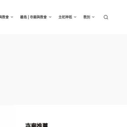
廟與教會
離島 | 寺廟與教會
主祀神祇
教別
寺廟推薦