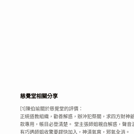
慈覺堂相關分享
[1]陳伯瑜關於慈覺堂的評價：
正統道教組織，勸善解惑，辦沖犯祭關，求四方財神
款專用，帳目必登清楚。 堂主張師姐親自解惑，聲音
有巧遇師姐收驚要趕快加入，神清氣爽，邪氣全消。