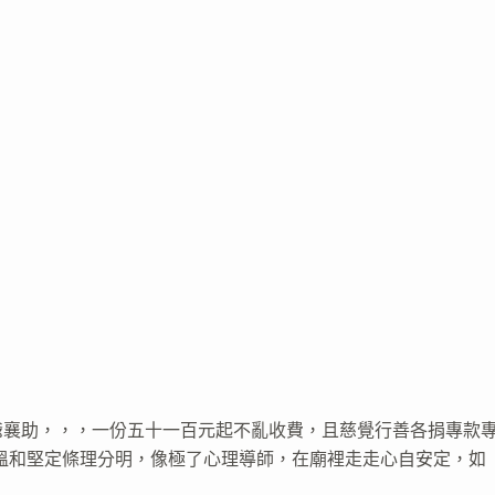
爺襄助，，，一份五十一百元起不亂收費，且慈覺行善各捐專款
溫和堅定條理分明，像極了心理導師，在廟裡走走心自安定，如