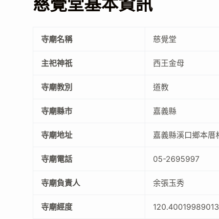
慈覺堂基本資訊
寺廟名稱
慈覺堂
主祀神祇
西王金母
寺廟教別
道教
寺廟縣市
嘉義縣
寺廟地址
嘉義縣溪口鄉本厝村
寺廟電話
05-2695997
寺廟負責人
余張玉秀
寺廟經度
120.4001998901