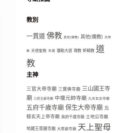
教別
佛教
一貫道
其他(儒教)
其他(佛教)
天帝
道
彌勒大道
理教
軒轅教
天德聖教
天道
教
教
主神
三山國王寺
三官大帝寺廟
三寶佛寺廟
廟
中壇元帥寺廟
九天玄女寺廟
三府王爺寺廟
五府千歲寺廟
保生大帝寺廟
北
極玄天上帝寺廟
土地公寺廟
吳府千歲寺廟
天上聖母
地藏王菩薩寺廟
大眾爺寺廟