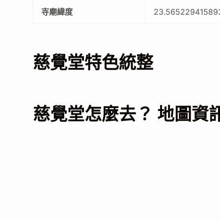
寺廟緯度
23.56522941589
慈覺堂特色統整
慈覺堂怎麼去？ 地圖資