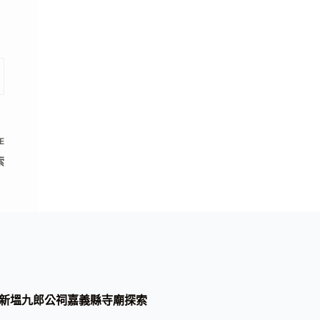
E
索
新塭九郎公祠嘉義縣寺廟探索