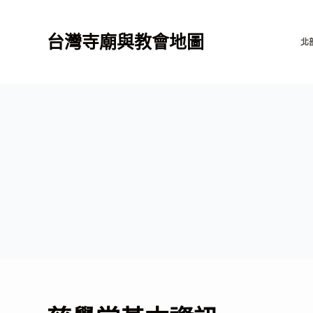
跳
至
台灣寺廟與教會地圖
北
主
要
內
容