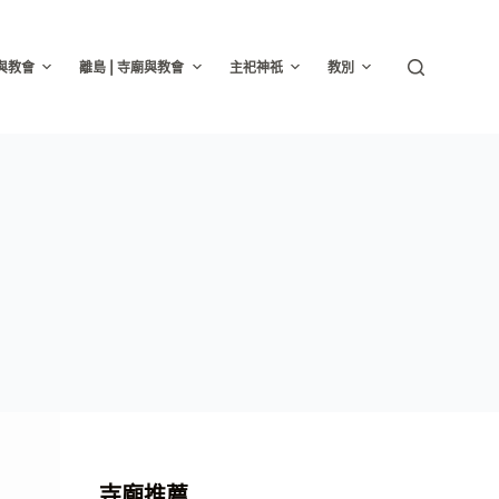
廟與教會
離島 | 寺廟與教會
主祀神祇
教別
寺廟推薦