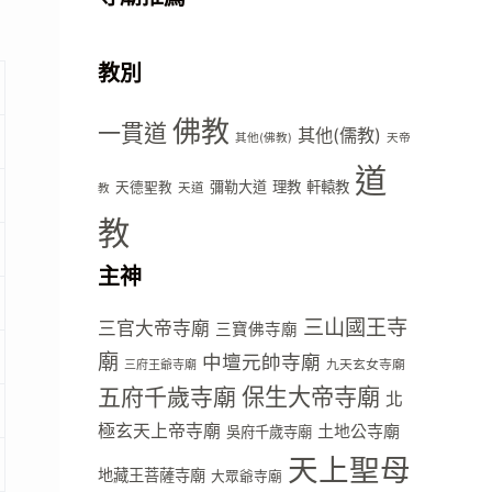
教別
佛教
一貫道
其他(儒教)
其他(佛教)
天帝
道
彌勒大道
理教
軒轅教
天德聖教
天道
教
教
主神
三山國王寺
三官大帝寺廟
三寶佛寺廟
廟
中壇元帥寺廟
九天玄女寺廟
三府王爺寺廟
五府千歲寺廟
保生大帝寺廟
北
極玄天上帝寺廟
土地公寺廟
吳府千歲寺廟
天上聖母
地藏王菩薩寺廟
大眾爺寺廟