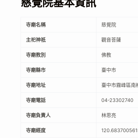
慈覺院基本資訊
寺廟名稱
慈覺院
主祀神祇
觀音菩薩
寺廟教別
佛教
寺廟縣市
臺中市
寺廟地址
臺中市霧峰區南
寺廟電話
04-23302740
寺廟負責人
林思亮
寺廟經度
120.68370056