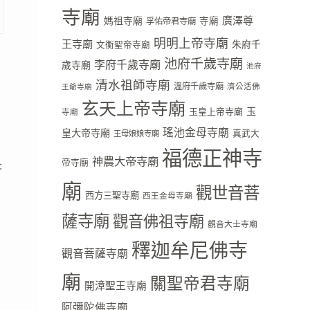
寺廟
廣澤尊
媽祖寺廟
寺廟
孚佑帝君寺廟
明明上帝寺廟
王寺廟
朱府千
文衡聖帝寺廟
池府千歲寺廟
李府千歲寺廟
歲寺廟
池府
清水祖師寺廟
溫府千歲寺廟
濟公活佛
王爺寺廟
玄天上帝寺廟
玉
玉皇上帝寺廟
寺廟
瑤池金母寺廟
皇大帝寺廟
真武大
王母娘娘寺廟
福德正神寺
神農大帝寺廟
帝寺廟
:
廟
觀世音菩
西方三聖寺廟
西王金母寺廟
薩寺廟
觀音佛祖寺廟
觀音大士寺廟
釋迦牟尼佛寺
觀音菩薩寺廟
廟
關聖帝君寺廟
開漳聖王寺廟
阿彌陀佛寺廟