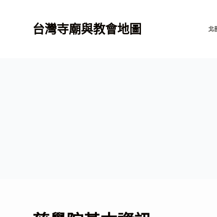
跳
至
台灣寺廟與教會地圖
北
主
要
內
容