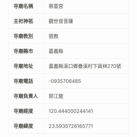
寺廟名稱
慈雲宮
主祀神祇
觀世音菩薩
寺廟教別
道教
寺廟縣市
嘉義縣
寺廟地址
嘉義縣溪口鄉疊溪村下員林270號
寺廟電話
-0935706485
寺廟負責人
郭江龍
寺廟經度
120.444000244141
寺廟緯度
23.5935726165771