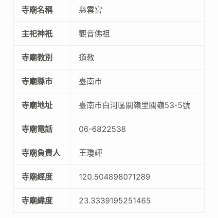
寺廟名稱
慈雲宮
主祀神祇
觀音佛祖
寺廟教別
道教
寺廟縣市
臺南市
寺廟地址
臺南市白河區關嶺里關嶺53-5號
寺廟電話
06-6822538
寺廟負責人
王瓊輝
寺廟經度
120.504898071289
寺廟緯度
23.3339195251465