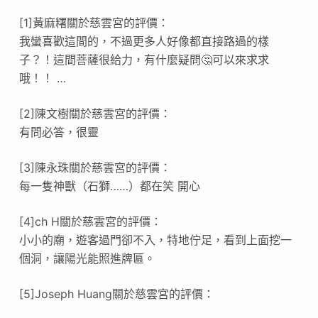
[1]黃麻糬關於慈雲宮的評價：
我蠻喜歡這間的，不過更多人好像都直接路過的樣
子？！這間菩薩很給力，有什麼疑問🤔️可以來求求
哦！！ …
[2]陳文樹關於慈雲宮的評價：
有問必答，很靈
[3]陳永珠關於慈雲宮的評價：
每一隻神獸（石獅……）都在笑 開心
[4]ch H關於慈雲宮的評價：
小小的廟，遊客過門卻不入，特地佇足，看到上面挖一
個洞，讓陽光能照進牌匾。
[5]Joseph Huang關於慈雲宮的評價：