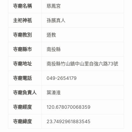
寺廟名稱
慈鳳宮
主祀神祇
孫臏真人
寺廟教別
道教
寺廟縣市
南投縣
寺廟地址
南投縣竹山鎮中山里自強六路73號
寺廟電話
049-2654179
寺廟負責人
葉溱淮
寺廟經度
120.678070068359
寺廟緯度
23.7492961883545