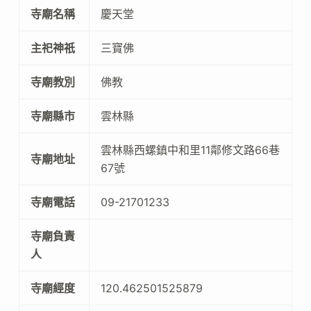
寺廟名稱
慶天堂
主祀神祇
三寶佛
寺廟教別
佛教
寺廟縣市
雲林縣
雲林縣西螺鎮中和里11鄰修文路66巷
寺廟地址
67號
寺廟電話
09-21701233
寺廟負責
人
寺廟經度
120.462501525879