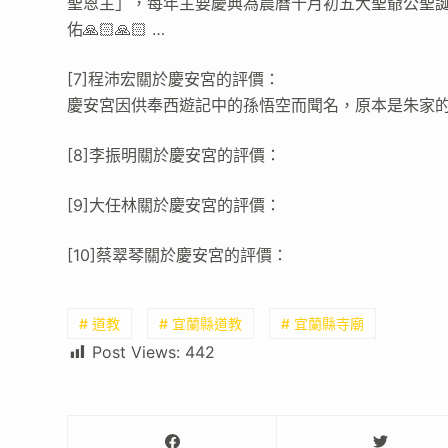
聖恩主」，每年主要慶典為農曆十月初五大聖爺公聖
佑🙏🏻🙏🏻 …
[7]程沛宏關於慶安宮的評價：
慶安宮因供奉西遊記中的孫悟空而聞名，原本是朱家
[8]李振明關於慶安宮的評價：
[9]大任林關於慶安宮的評價：
[10]蔡翠琴關於慶安宮的評價：
# 道教
# 宜蘭縣道教
# 宜蘭縣寺廟
Post Views:
442