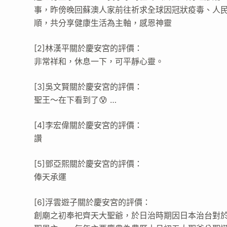
事，昨傍晚回蘇澳人家前往祈求全球因冠狀疫毒、人民
順，共分享健康生活為主軸，感恩神靈
[2]林漢平關於慶安宮的評價：
非常祥和，休息一下，可平靜心靈。
[3]吳文賢關於慶安宮的評價：
聖王～在下看到了😰 …
[4]李宏偉關於慶安宮的評價：
讚
[5]鄧亞熙關於慶安宮的評價：
俸天承運
[6]浮雲遊子關於慶安宮的評價：
創廟之初奉祀齊天大聖爺，於日治時期因日本治台對