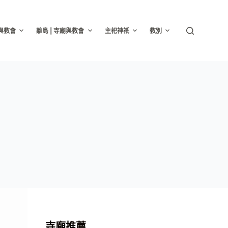
廟與教會
離島 | 寺廟與教會
主祀神祇
教別
寺廟推薦