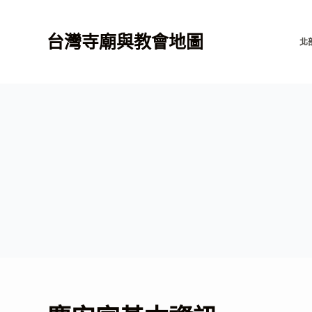
跳
至
台灣寺廟與教會地圖
北
主
要
內
容