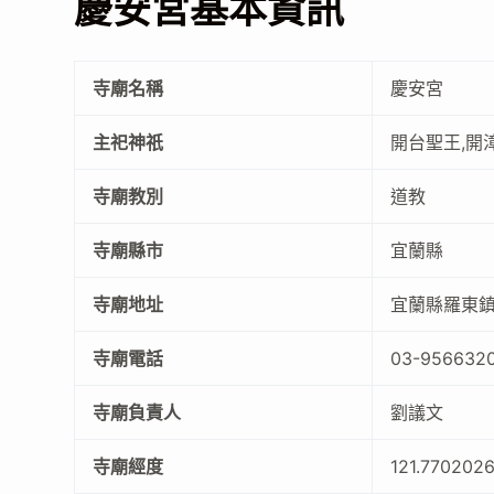
慶安宮基本資訊
寺廟名稱
慶安宮
主祀神祇
開台聖王,開
寺廟教別
道教
寺廟縣市
宜蘭縣
寺廟地址
宜蘭縣羅東鎮
寺廟電話
03-956632
寺廟負責人
劉議文
寺廟經度
121.770202