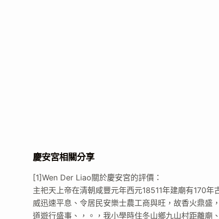
慶安宮相關分享
[1]Wen Der Liao關於慶安宮的評價：
主祀天上帝在清朝咸豐元年西元18511年建廟有17
威迅速平息、令居民安樂士農工商與旺，故香火鼎盛
道遊行盛事、，。，我小學時住冬山鄉九山村距離廟、