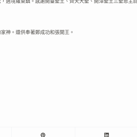
誕，遶境羅東鎮。感謝開臺聖王、齊天大聖、開漳聖王三聖恩主
的家神。還供奉著鄭成功和張開王。