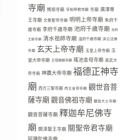
寺廟
廣澤尊
媽祖寺廟
寺廟
孚佑帝君寺廟
明明上帝寺廟
王寺廟
朱府千
文衡聖帝寺廟
池府千歲寺廟
李府千歲寺廟
歲寺廟
池府
清水祖師寺廟
溫府千歲寺廟
濟公活佛
王爺寺廟
玄天上帝寺廟
玉
玉皇上帝寺廟
寺廟
瑤池金母寺廟
皇大帝寺廟
真武大
王母娘娘寺廟
福德正神寺
神農大帝寺廟
帝寺廟
廟
觀世音菩
西方三聖寺廟
西王金母寺廟
薩寺廟
觀音佛祖寺廟
觀音大士寺廟
釋迦牟尼佛寺
觀音菩薩寺廟
廟
關聖帝君寺廟
開漳聖王寺廟
阿彌陀佛寺廟