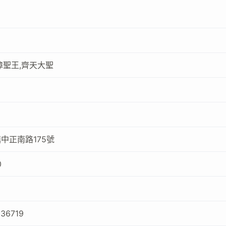
漳聖王,齊天大聖
中正南路175號
0
636719