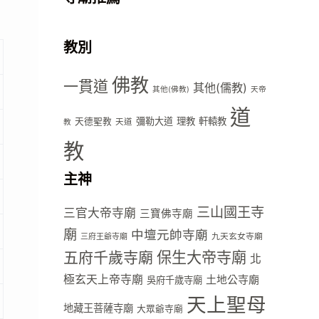
教別
佛教
一貫道
其他(儒教)
其他(佛教)
天帝
道
彌勒大道
理教
軒轅教
天德聖教
天道
教
教
主神
三山國王寺
三官大帝寺廟
三寶佛寺廟
廟
中壇元帥寺廟
九天玄女寺廟
三府王爺寺廟
五府千歲寺廟
保生大帝寺廟
北
極玄天上帝寺廟
土地公寺廟
吳府千歲寺廟
天上聖母
地藏王菩薩寺廟
大眾爺寺廟