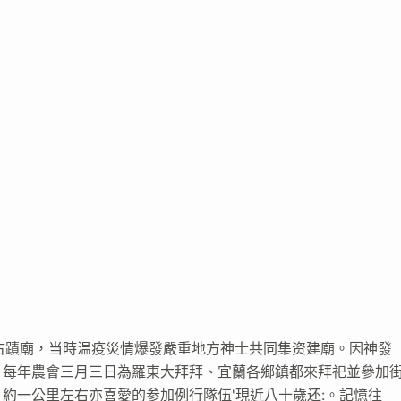
0年古蹟廟，当時温疫災情爆發嚴重地方神士共同集资建廟。因神發
，每年農會三月三日為羅東大拜拜、宜蘭各鄉鎮都來拜祀並參加
約一公里左右亦喜愛的参加例行隊伍'現近八十歲还:。記憶往