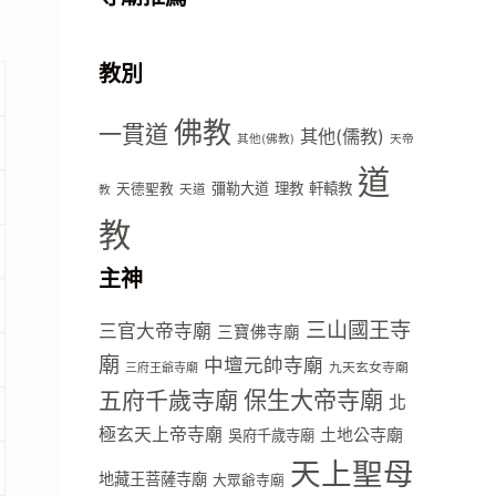
教別
佛教
一貫道
其他(儒教)
其他(佛教)
天帝
道
彌勒大道
理教
軒轅教
天德聖教
天道
教
教
主神
三山國王寺
三官大帝寺廟
三寶佛寺廟
廟
中壇元帥寺廟
九天玄女寺廟
三府王爺寺廟
五府千歲寺廟
保生大帝寺廟
北
極玄天上帝寺廟
土地公寺廟
吳府千歲寺廟
天上聖母
地藏王菩薩寺廟
大眾爺寺廟