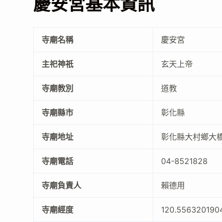
慶安宮基本資訊
寺廟名稱
慶安宮
主祀神祇
玄天上帝
寺廟教別
道教
寺廟縣市
彰化縣
寺廟地址
彰化縣大村鄉大橋
寺廟電話
04-8521828
寺廟負責人
賴德用
寺廟經度
120.556320190