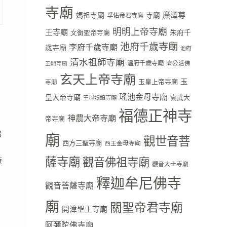
寺廟
廣澤尊
媽祖寺廟
寺廟
孚佑帝君寺廟
明明上帝寺廟
王寺廟
朱府千
文衡聖帝寺廟
池府千歲寺廟
李府千歲寺廟
歲寺廟
池府
清水祖師寺廟
溫府千歲寺廟
濟公活佛
王爺寺廟
玄天上帝寺廟
玉
玉皇上帝寺廟
寺廟
瑤池金母寺廟
皇大帝寺廟
真武大
王母娘娘寺廟
福德正神寺
神農大帝寺廟
帝寺廟
都
廟
觀世音菩
西方三聖寺廟
西王金母寺廟
薩寺廟
觀音佛祖寺廟
遊
觀音大士寺廟
釋迦牟尼佛寺
觀音菩薩寺廟
廟
關聖帝君寺廟
開漳聖王寺廟
阿彌陀佛寺廟