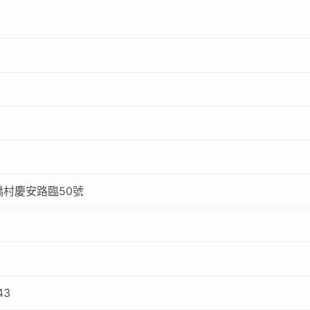
村慶安路臨50號
43