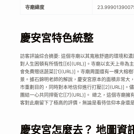
寺廟緯度
23.9990139007
慶安宮特色統整
訪客評論綜合摘要: 這個寺廟以其寬敞舒適的環境和
對人生困頓有所悟性[[6](URL)]。寺廟以玄天上帝為
會免費贈送蔬菜[[1](URL)]。寺廟周圍還有一棵大榕
景。據石錦明老師的解說，慶安宮原本的面積非常大
市重劃目的，同時對本地信仰進行打壓[[2](URL)]。
團結一心共同捍衛它[[7](URL)]。 總之，這個
客對此廟留下了極高的評價，無論是看待信仰本身還
慶安宮怎麼去？ 地圖資