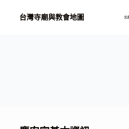
跳
至
台灣寺廟與教會地圖
北
主
要
內
容