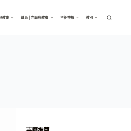
廟與教會
離島 | 寺廟與教會
主祀神祇
教別
寺廟推薦