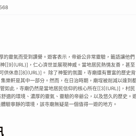
568
濃厚的靈氣而受到讚譽。遊客表示，帝爺公非常靈驗，籤語讓他們
主神[[9](URL)]，仁心濟世並展現神威。當地居民熱情友善，甚至
樹可供休息[[8](URL)]。 除了神聖的氛圍，寺廟還有豐富的歷史背
，集樂軒是其中一部分。然而，在日治時期，廟埕被削減以達到
儘管如此，寺廟仍然是當地居民信仰的核心所在[[3](URL)]，村民
寺廟擁有舒適的環境、濃厚的靈氣、靈驗的帝爺公，以及悠久的歷史。
是體驗寧靜的環境，該寺廟無疑是一個值得一遊的地方。
訊