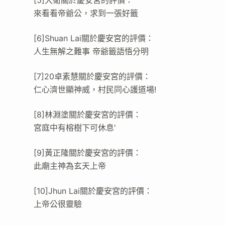
來看看帝爺公，求到一張好籤
[6]Shuan Lai關於慶安宮的評價：
人生無解之難事 帝爺籤語悟分明
[7]20卓素慧關於慶安宮的評價：
仁心濟世顯神威，村民同心護道場!
[8]林淵塗關於慶安宮的評價：
宮庭中有榕樹下可休息'
[9]黃正隆關於慶安宮的評價：
此廟主神為玄天上帝
[10]Jhun Lai關於慶安宮的評價：
上帝公很靈驗