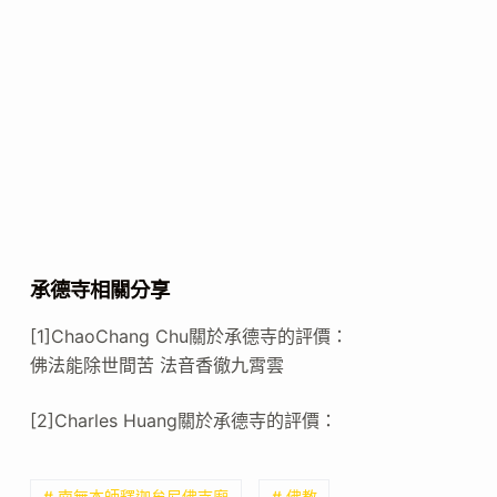
承德寺相關分享
[1]ChaoChang Chu關於承德寺的評價：
佛法能除世間苦 法音香徹九霄雲
[2]Charles Huang關於承德寺的評價：
# 南無本師釋迦牟尼佛寺廟
# 佛教