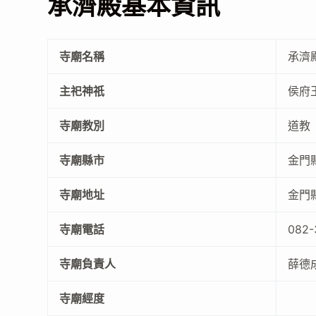
承濟殿基本資訊
寺廟名稱
承濟
主祀神祇
侯府
寺廟教別
道教
寺廟縣市
金門
寺廟地址
金門
寺廟電話
082-
寺廟負責人
薛德
寺廟經度