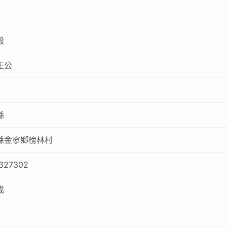
殿
王公
縣
縣金寧鄉榜林村
327302
成