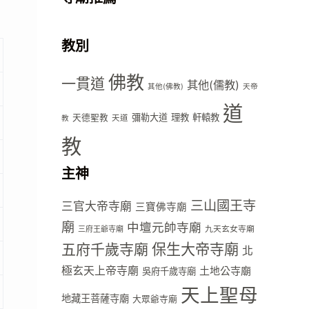
教別
佛教
一貫道
其他(儒教)
其他(佛教)
天帝
道
彌勒大道
理教
軒轅教
天德聖教
天道
教
教
主神
三山國王寺
三官大帝寺廟
三寶佛寺廟
廟
中壇元帥寺廟
九天玄女寺廟
三府王爺寺廟
五府千歲寺廟
保生大帝寺廟
北
極玄天上帝寺廟
土地公寺廟
吳府千歲寺廟
天上聖母
地藏王菩薩寺廟
大眾爺寺廟