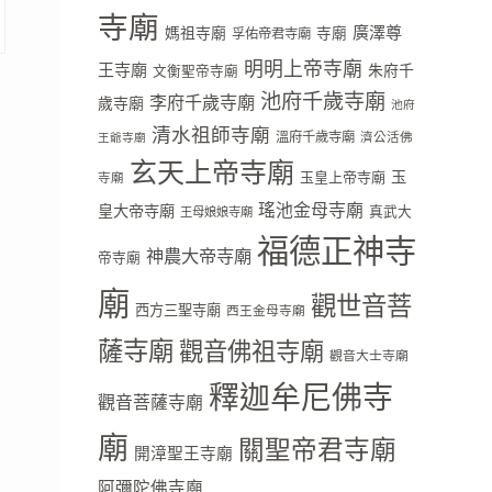
寺廟
廣澤尊
媽祖寺廟
寺廟
孚佑帝君寺廟
明明上帝寺廟
王寺廟
朱府千
文衡聖帝寺廟
池府千歲寺廟
李府千歲寺廟
歲寺廟
池府
清水祖師寺廟
溫府千歲寺廟
濟公活佛
王爺寺廟
玄天上帝寺廟
玉
玉皇上帝寺廟
寺廟
瑤池金母寺廟
皇大帝寺廟
真武大
王母娘娘寺廟
福德正神寺
神農大帝寺廟
帝寺廟
廟
觀世音菩
西方三聖寺廟
西王金母寺廟
薩寺廟
觀音佛祖寺廟
觀音大士寺廟
釋迦牟尼佛寺
觀音菩薩寺廟
廟
關聖帝君寺廟
開漳聖王寺廟
阿彌陀佛寺廟