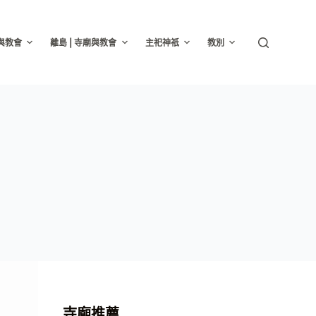
廟與教會
離島 | 寺廟與教會
主祀神祇
教別
寺廟推薦