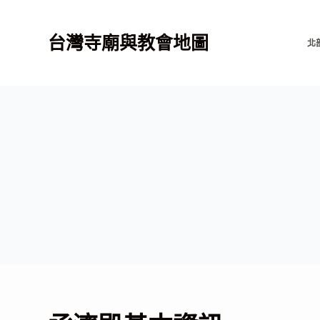
跳
至
台灣寺廟與教會地圖
北
主
要
內
容