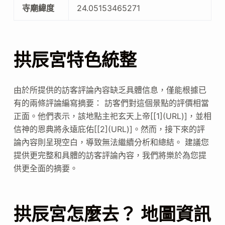
寺廟緯度
24.05153465271
拱辰宮特色統整
由於所提供的訪客評論內容缺乏具體信息，僅能根據已
有的兩條評論編寫摘要： 訪客們對這個景點的評價相當
正面。他們表示，該地點主祀玄天上帝[[1](URL)]，並相
信神的恩典將永遠庇佑[[2](URL)]。然而，接下來的評
論內容則呈現空白，導致無法繼續分析和總結。 建議您
提供更完整和具體的訪客評論內容，我們將樂於為您提
供更全面的摘要。
拱辰宮怎麼去？ 地圖資訊