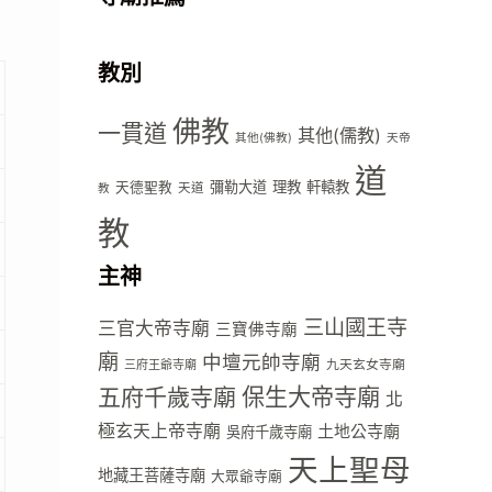
教別
佛教
一貫道
其他(儒教)
其他(佛教)
天帝
道
彌勒大道
理教
軒轅教
天德聖教
天道
教
教
主神
三山國王寺
三官大帝寺廟
三寶佛寺廟
廟
中壇元帥寺廟
九天玄女寺廟
三府王爺寺廟
五府千歲寺廟
保生大帝寺廟
北
極玄天上帝寺廟
土地公寺廟
吳府千歲寺廟
天上聖母
地藏王菩薩寺廟
大眾爺寺廟