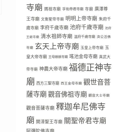
寺廟
廣澤尊
媽祖寺廟
寺廟
孚佑帝君寺廟
明明上帝寺廟
王寺廟
朱府千
文衡聖帝寺廟
池府千歲寺廟
李府千歲寺廟
歲寺廟
池府
清水祖師寺廟
溫府千歲寺廟
濟公活佛
王爺寺廟
玄天上帝寺廟
玉
玉皇上帝寺廟
寺廟
瑤池金母寺廟
皇大帝寺廟
真武大
王母娘娘寺廟
福德正神寺
神農大帝寺廟
帝寺廟
廟
觀世音菩
西方三聖寺廟
西王金母寺廟
薩寺廟
觀音佛祖寺廟
觀音大士寺廟
釋迦牟尼佛寺
觀音菩薩寺廟
廟
關聖帝君寺廟
開漳聖王寺廟
阿彌陀佛寺廟