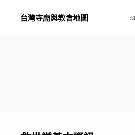
跳
至
台灣寺廟與教會地圖
北
主
要
內
容