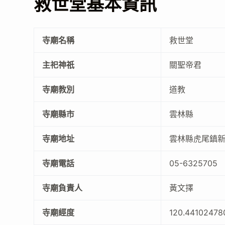
救世堂基本資訊
寺廟名稱
救世堂
主祀神祇
關聖帝君
寺廟教別
道教
寺廟縣市
雲林縣
寺廟地址
雲林縣虎尾鎮新
寺廟電話
05-6325705
寺廟負責人
黃文擇
寺廟經度
120.44102478