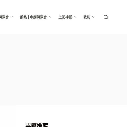
廟與教會
離島 | 寺廟與教會
主祀神祇
教別
寺廟推薦