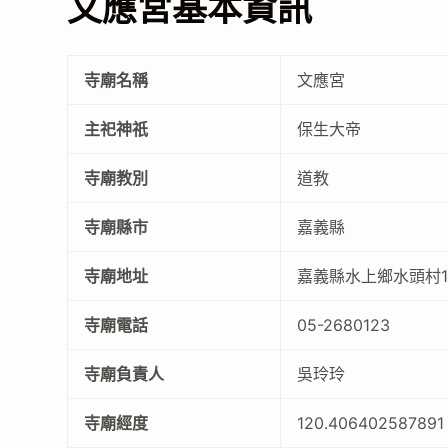
文應宮基本資訊
寺廟名稱
文應宮
主祀神祇
保生大帝
寺廟教別
道教
寺廟縣市
嘉義縣
寺廟地址
嘉義縣水上鄉水頭村1
寺廟電話
05-2680123
寺廟負責人
吳玲玲
寺廟經度
120.406402587891