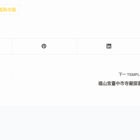
嘉義縣寺廟
下一
TEMPL
福山宮臺中市寺廟探