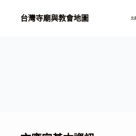
跳
至
台灣寺廟與教會地圖
北
主
要
內
容