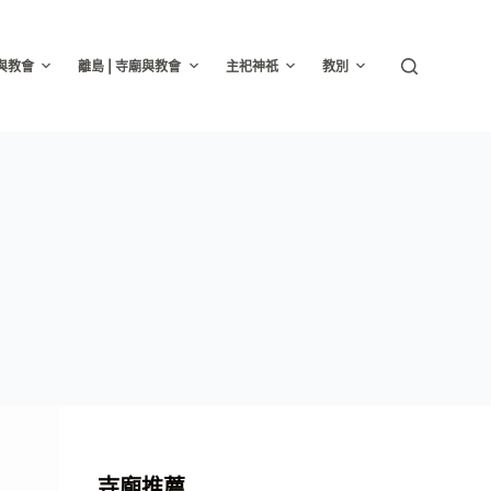
廟與教會
離島 | 寺廟與教會
主祀神祇
教別
寺廟推薦