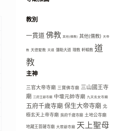
教別
佛教
一貫道
其他(儒教)
其他(佛教)
天帝
道
彌勒大道
理教
軒轅教
天德聖教
天道
教
教
主神
三山國王寺
三官大帝寺廟
三寶佛寺廟
廟
中壇元帥寺廟
九天玄女寺廟
三府王爺寺廟
五府千歲寺廟
保生大帝寺廟
北
極玄天上帝寺廟
土地公寺廟
吳府千歲寺廟
天上聖母
地藏王菩薩寺廟
大眾爺寺廟