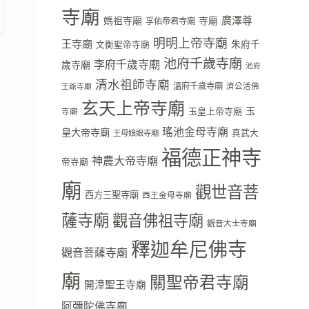
寺廟
廣澤尊
媽祖寺廟
寺廟
孚佑帝君寺廟
明明上帝寺廟
王寺廟
朱府千
文衡聖帝寺廟
池府千歲寺廟
李府千歲寺廟
歲寺廟
池府
清水祖師寺廟
溫府千歲寺廟
濟公活佛
王爺寺廟
玄天上帝寺廟
玉
玉皇上帝寺廟
寺廟
瑤池金母寺廟
皇大帝寺廟
真武大
王母娘娘寺廟
福德正神寺
神農大帝寺廟
帝寺廟
廟
觀世音菩
西方三聖寺廟
西王金母寺廟
薩寺廟
觀音佛祖寺廟
觀音大士寺廟
釋迦牟尼佛寺
觀音菩薩寺廟
廟
關聖帝君寺廟
開漳聖王寺廟
阿彌陀佛寺廟