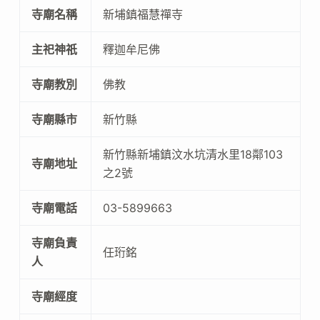
寺廟名稱
新埔鎮福慧禪寺
主祀神祇
釋迦牟尼佛
寺廟教別
佛教
寺廟縣市
新竹縣
新竹縣新埔鎮汶水坑清水里18鄰103
寺廟地址
之2號
寺廟電話
03-5899663
寺廟負責
任珩銘
人
寺廟經度