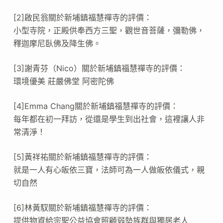
[2]啟民翁關於新埔鎮福慧禪寺的評價：
小型寺院，正殿供奉西方三聖，觀世音菩薩，彌勒佛，
釋迦摩尼臥佛及降生佛。
[3]謝青芬（Nico）關於新埔鎮福慧禪寺的評價：
環境優美 莊嚴佛堂 阿密陀佛
[4]Emma Chang關於新埔鎮福慧禪寺的評價：
每年都在初一拜訪，從還是學生到出社會，這裡讓人非
常清淨！
[5]黃祥祐關於新埔鎮福慧禪寺的評價：
就是一人有心皈依三寶，法師可為一人做皈依儀式，親
切自然
[6]林黃馭關於新埔鎮福慧禪寺的評價：
提供物資給宗聖公益協會照顧弱勢族群與獨居老人