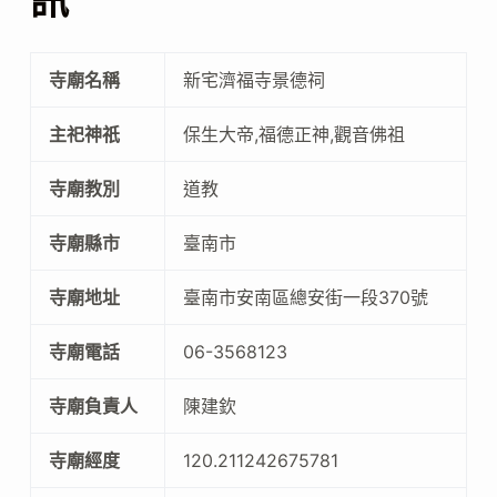
訊
寺廟名稱
新宅濟福寺景德祠
主祀神祇
保生大帝,福德正神,觀音佛祖
寺廟教別
道教
寺廟縣市
臺南市
寺廟地址
臺南市安南區總安街一段370號
寺廟電話
06-3568123
寺廟負責人
陳建欽
寺廟經度
120.211242675781