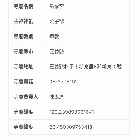
寺廟名稱
新福宮
主祀神祇
公子爺
寺廟教別
道教
寺廟縣市
嘉義縣
寺廟地址
嘉義縣朴子市新寮里6鄰新寮10號
寺廟電話
05-3795102
寺廟負責人
陳太原
寺廟經度
120.239898681641
寺廟緯度
23.450309753418