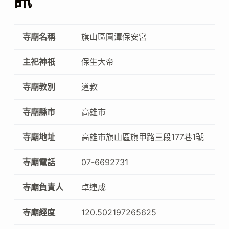
訊
寺廟名稱
旗山區圓潭保安宮
主祀神祇
保生大帝
寺廟教別
道教
寺廟縣市
高雄市
寺廟地址
高雄市旗山區旗甲路三段177巷1號
寺廟電話
07-6692731
寺廟負責人
卓連成
寺廟經度
120.502197265625