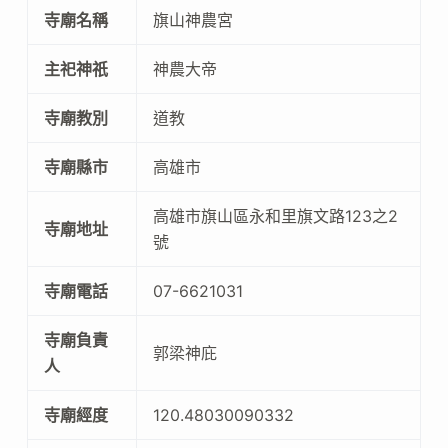
寺廟名稱
旗山神農宮
主祀神祇
神農大帝
寺廟教別
道教
寺廟縣市
高雄市
高雄市旗山區永和里旗文路123之2
寺廟地址
號
寺廟電話
07-6621031
寺廟負責
郭梁神庇
人
寺廟經度
120.48030090332