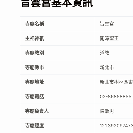
旨雲宮基本資訊
寺廟名稱
旨雲宮
主祀神祇
開漳聖王
寺廟教別
道教
寺廟縣市
新北市
寺廟地址
新北市樹林區東
寺廟電話
02-86858855
寺廟負責人
陳敏男
寺廟經度
121.39209747