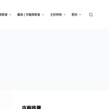
廟與教會
離島 | 寺廟與教會
主祀神祇
教別
寺廟推薦