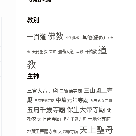
教別
佛教
一貫道
其他(儒教)
其他(佛教)
天帝
道
彌勒大道
理教
軒轅教
天德聖教
天道
教
教
主神
三山國王寺
三官大帝寺廟
三寶佛寺廟
廟
中壇元帥寺廟
九天玄女寺廟
三府王爺寺廟
五府千歲寺廟
保生大帝寺廟
北
極玄天上帝寺廟
土地公寺廟
吳府千歲寺廟
天上聖母
地藏王菩薩寺廟
大眾爺寺廟