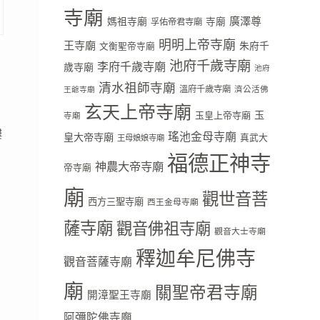
寺廟
廣澤尊
媽祖寺廟
寺廟
孚佑帝君寺廟
明明上帝寺廟
王寺廟
朱府千
文衡聖帝寺廟
池府千歲寺廟
李府千歲寺廟
歲寺廟
池府
清水祖師寺廟
溫府千歲寺廟
濟公活佛
王爺寺廟
玄天上帝寺廟
玉
玉皇上帝寺廟
寺廟
樓
瑤池金母寺廟
皇大帝寺廟
真武大
王母娘娘寺廟
福德正神寺
神農大帝寺廟
帝寺廟
廟
觀世音菩
西方三聖寺廟
西王金母寺廟
薩寺廟
觀音佛祖寺廟
觀音大士寺廟
釋迦牟尼佛寺
觀音菩薩寺廟
廟
關聖帝君寺廟
開漳聖王寺廟
阿彌陀佛寺廟