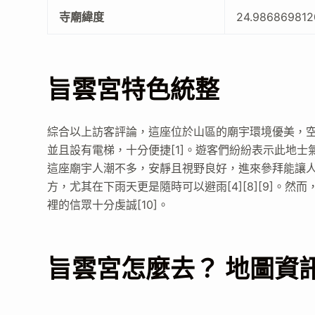
寺廟緯度
24.986869812
旨雲宮特色統整
綜合以上訪客評論，這座位於山區的廟宇環境優美，
並且設有電梯，十分便捷[1]。遊客們紛紛表示此地士氣
這座廟宇人潮不多，安靜且視野良好，進來參拜能讓人
方，尤其在下雨天更是隨時可以避雨[4][8][9]。
裡的信眾十分虔誠[10]。
旨雲宮怎麼去？ 地圖資