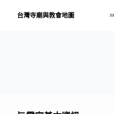
跳
至
台灣寺廟與教會地圖
北
主
要
內
容