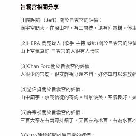
旨雲宮相關分享
[1]陳昭綸（Jeff）關於旨雲宮的評價：
廟宇空間大，在深山裡，有三層樓，還有附電梯。停
[2]HERA 閃亮琴人 (歌手 主持 琴師)關於旨雲宮的評
山上空氣真好 旨雲宮的人很有人情味
[3]Chan Ford關於旨雲宮的評價：
人很少的宮廟，很安靜視野還不錯。好停車可以來放
[4]游偉貞關於旨雲宮的評價：
山中廟宇，承載信徒的寄託。風景優美，空氣良好，
[5]許宗禎關於旨雲宮的評價：
三官大帝左右兩尊排錯了，天官左為地官，右為水官
[6]Otto陳錦郎關於旨雲宮的評價：