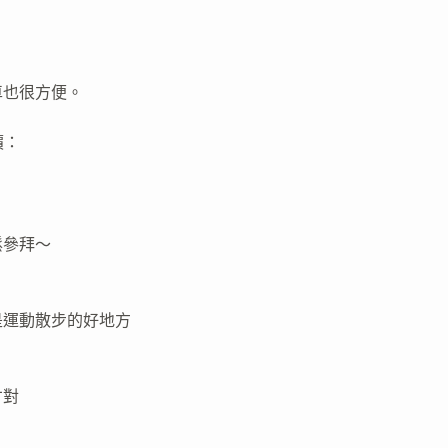
車也很方便。
價：
鬆參拜～
是運動散步的好地方
才對