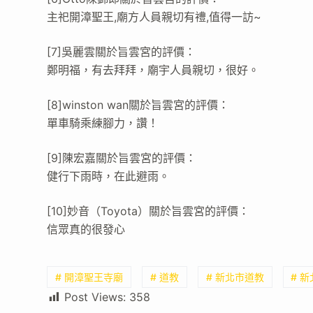
主祀開漳聖王,廟方人員親切有禮,值得一訪~
[7]吳麗雲關於旨雲宮的評價：
鄭明福，有去拜拜，廟宇人員親切，很好。
[8]winston wan關於旨雲宮的評價：
單車騎乘練腳力，讚！
[9]陳宏嘉關於旨雲宮的評價：
健行下雨時，在此避雨。
[10]妙音（Toyota）關於旨雲宮的評價：
信眾真的很發心
# 開漳聖王寺廟
# 道教
# 新北市道教
# 
Post Views:
358