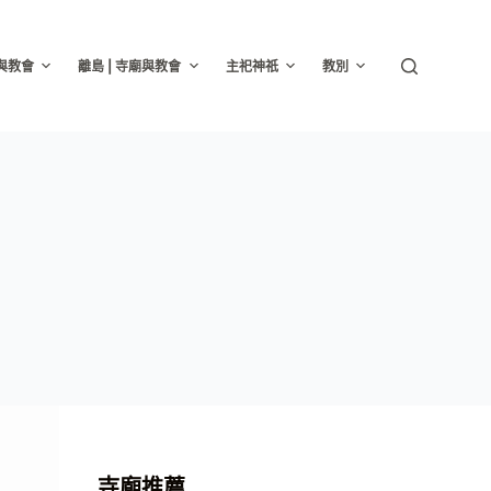
廟與教會
離島 | 寺廟與教會
主祀神祇
教別
寺廟推薦