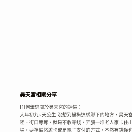
昊天宮相關分享
[1]何肇忠關於昊天宮的評價：
大年初九~天公生 沒想到楊梅這樣鄉下的地方，昊天
呸、街口等等，就是不收零錢，弄腦一堆老人家卡住出
場，要準備悠遊卡或是電子支付的方式，不然有錢你