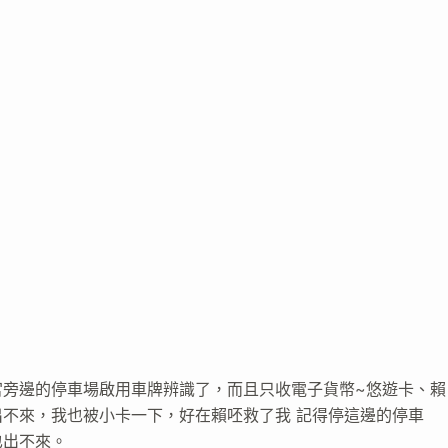
宮旁邊的停車場啟用車牌辨識了，而且只收電子貨幣~悠遊卡、賴
不來，我也被小卡一下，好在賴呸救了我 記得停這邊的停車
也出不來。