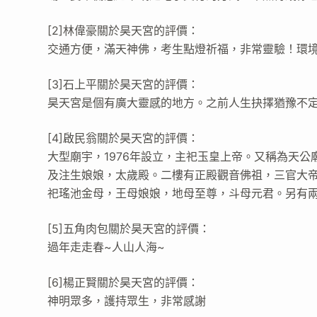
[2]林偉豪關於昊天宮的評價：
交通方便，滿天神佛，考生點燈祈福，非常靈驗！環
[3]石上平關於昊天宮的評價：
昊天宮是個有廣大靈感的地方。之前人生抉擇猶豫不
[4]啟民翁關於昊天宮的評價：
大型廟宇，1976年設立，主祀玉皇上帝。又稱為天
及注生娘娘，太歲殿。二樓有正殿觀音佛祖，三官大
祀瑤池金母，王母娘娘，地母至尊，斗母元君。另有
[5]五角肉包關於昊天宮的評價：
過年走走春~人山人海~
[6]楊正賢關於昊天宮的評價：
神明眾多，護持眾生，非常感謝