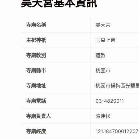
昊天宮基本資訊
寺廟名稱
昊天宮
主祀神祇
玉皇上帝
寺廟教別
道教
寺廟縣市
桃園市
寺廟地址
桃園市楊梅區光華里
寺廟電話
03-4820011
寺廟負責人
陳連松
寺廟經度
121.184700012207