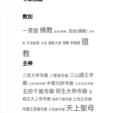
教別
佛教
一貫道
其他(儒教)
其他(佛教)
天帝
道
彌勒大道
理教
軒轅教
天德聖教
天道
教
教
主神
三山國王寺
三官大帝寺廟
三寶佛寺廟
廟
中壇元帥寺廟
九天玄女寺廟
三府王爺寺廟
五府千歲寺廟
保生大帝寺廟
北
極玄天上帝寺廟
土地公寺廟
吳府千歲寺廟
天上聖母
地藏王菩薩寺廟
大眾爺寺廟