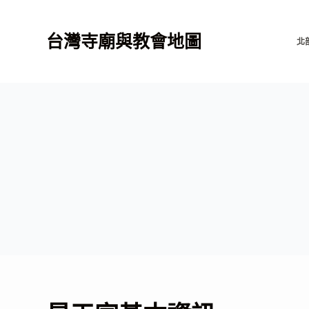
跳
至
台灣寺廟與教會地圖
北
主
要
內
容