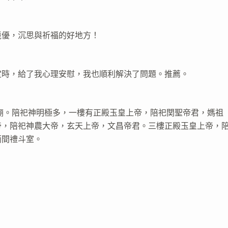
境優，沉思與祈福的好地方！
定時，給了我心理安慰，我也順利解決了問題。推薦。
公廟。陪祀神明極多，一樓有正殿玉皇上帝，陪祀関聖帝君，媽祖
帝，陪祀神農大帝，玄天上帝，文昌帝君。三樓正殿玉皇上帝，
兩間禮斗室。