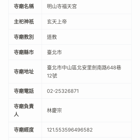
寺廟名稱
明山寺福天宮
主祀神祇
玄天上帝
寺廟教別
道教
寺廟縣市
臺北市
臺北市中山區北安里劍南路648巷
寺廟地址
12號
寺廟電話
02-25326871
寺廟負責
林慶宗
人
寺廟經度
121.553596496582