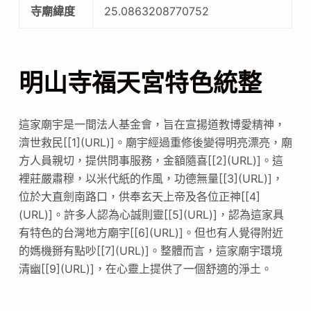
寺廟緯度
25.0863208770752
明山寺福天宮特色統整
這家廟宇是一間法人基金會，旨在宣揚道教博愛精神，
濟世救民[[1](URL)]。廟宇經過重修後變得明亮漂亮，廟
方人員親切，提供問事服務，金額隨喜[[2](URL)]。這
裡莊嚴肅穆，以米代紙的作風，功德無量[[3](URL)]，
位於大直劍南路口，供奉玄天上帝及各位正神[[4]
(URL)]。許多人認為心誠則靈[[5](URL)]，認為這家具
有特色的台灣地方廟宇[[6](URL)]。但也有人覺得附近
的媽機掰有點吵[[7](URL)]。整體而言，這家廟宇環境
清幽[[9](URL)]，在心靈上提供了一個舒適的淨土。