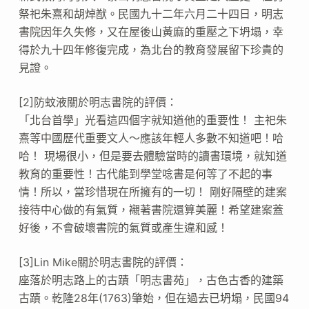
祭祀朱熹和胡焯猷。民國九十二年六月二十四日，明志
書院因年久失修，又在屋後山黃麻的重壓之下坍塌，幸
得於九十四年修復完成，為北台的教育發展留下珍貴的
見證。
[2]防蚊液關於明志書院的評價：
「北台首學」光看這四個字就知道他的重要性！ 主祀朱
熹等中國歷代重要文人～應該年輕人多數不知道吧！哈
哈！ 現場很小，但是要去體驗當時的讀書環境，就知道
教育的重要性！古代能到學堂唸書是何等了不起的事
情！所以，當珍惜現在所擁有的一切！ 剛好隔壁的建案
接待中心做的有氣質，襯著書院還算美麗！希望建案蓋
好後，不會破壞書院的氣質或產生違和感！
[3]Lin Mike關於明志書院的評價：
座落於明志路上的古蹟「明志書苑」，古色古香的建築
古蹟。乾隆28年(1763)肇始，但在過去已坍塌，民國94