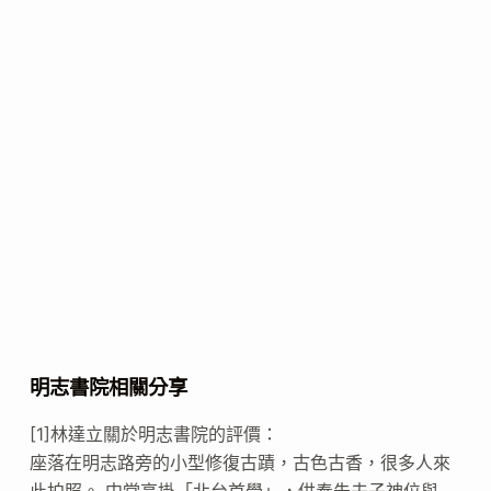
明志書院相關分享
[1]林達立關於明志書院的評價：
座落在明志路旁的小型修復古蹟，古色古香，很多人來
此拍照。 中堂高掛「北台首學」，供奉朱夫子神位與