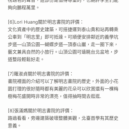
夠向鵬程萬里。
[6]Lori Huang關於明志書院的評價：
文化資產中的歷史建築，可搭捷運到泰山貴和站再轉乘
公車到「明志里」即可抵達。可順便安排鄰近的義學坑
步道—山頂公園—蝴蝶步道—頂泰山巖，走一圈下來，
藝文兼具自然的小旅行。山頂公園可遠眺台北盆地，步
道整段輕鬆好走。
[7]羅淑貞關於明志書院的評價：
書院裡面的介紹可以了解明志書院的歷史，外面的小花
園打理的很好隨時都有美麗的花朵可以欣賞還有一棵梅
樹梅花盛開時非常的漂亮，值得抽時間去逛逛.
[8]張滿媽關於明志書院的評價：
路過看看，旁邊建築破壞整體美觀，北臺首學有其歷史
意義。