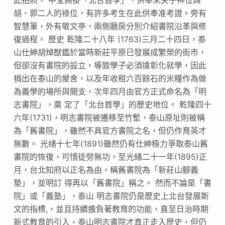
胡、郭二人的祿位，有許多考生在此供奉准考證。旁有
智慧筆，外有敬文亭，兩側廳房分別介紹書院沿革與修
復過程。 歷史 乾隆二十八年 (1763)三月二十四日，泰
山仕紳胡焯猷鑑於當時新莊平原已發展成繁榮的街市，
但卻沒有書院的設立，導致學子必須達彰化就學，因此
捐出在泰山的屋舍，以及年收租六百餘石的米糧作為做
為義學的場所與開支，次年四月由官方正式命名為「明
志書院」，奠 定了「北台首學」的歷史地位。 乾隆四十
六年(1731)，明志書院被遷移至竹塹，泰山原址則被稱
為「舊書院」，雖然不具官方書院之名，但仍作育英才
無數。 光绪十七年(1891)雖然仍有仕紳極力爭取泰山舊
書院的恢復，可惜徒勞無功，至光緒二十一年(1895)正
月，台北知府以正名為由，稱舊書院為「新莊山腳義
墊」，並明訂 得再以「舊書院」稱之。 然而不論是「書
院」或「義塾」，泰山 明志書院仍是歷史上北台發展斯
文的指標,，並且持續擔負著教育的功能，直至日治時期
新式教育的引入，泰山明志書院才真正走入歴史，但仍