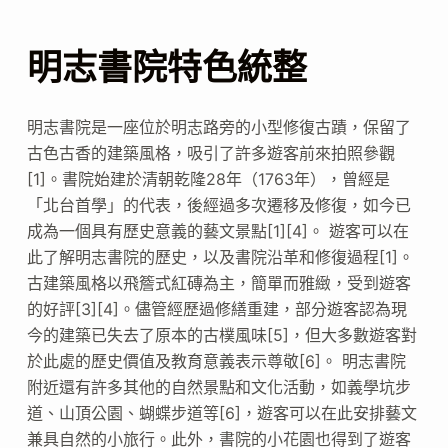
明志書院特色統整
明志書院是一座位於明志路旁的小型修復古蹟，保留了
古色古香的建築風格，吸引了許多遊客前來拍照參觀
[1]。書院始建於清朝乾隆28年（1763年），曾經是
「北台首學」的代表，後經過多次遷移及修復，如今已
成為一個具有歷史意義的藝文景點[1][4]。 遊客可以在
此了解明志書院的歷史，以及書院沿革和修復過程[1]。
古建築風格以飛簷式紅磚為主，簡單而雅緻，受到遊客
的好評[3][4]。儘管經歷過修繕重建，部分遊客認為現
今的建築已失去了原本的古樸風味[5]，但大多數遊客對
於此處的歷史價值及教育意義表示尊敬[6]。 明志書院
附近還有許多其他的自然景點和文化活動，如義學坑步
道、山頂公園、蝴蝶步道等[6]，遊客可以在此安排藝文
兼具自然的小旅行。此外，書院的小花園也得到了遊客