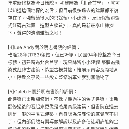
年重新修整為今日樣貌。 初建時為「北台首學」，就可
以知道這個地標的宏偉；但目前很多過去的建築都不復
存在了，殘留給後人的只餘留小小建體。 屋頂保留飛簷
式紅磚古建築，造型古樸質拙，真的是新莊泰山擁擠
下，難得的清幽雅緻之地！
[4]Lee Andy關於明志書院的評價：
乾隆28年(1763)肇始，但已坍塌，民國94年修整為今日
樣貌，初建時為北台首學，現只餘留小小建體 築體為飛
簷式紅磚古建築，造型古樸質拙，惟展示內容及腹地甚
小，除敬文亭及一些設立整修沿革外就別無他物了
[5]Caleb H關於明志書院的評價：
此建築已重新翻修過，不像早期過往的舊式建築，重新
翻修過後的看起來更像是燕尾高級建築，但書院在過去
則是一般的平厝式建築，自身認為這部份的感覺就不同
了，但內部仍然有嚮導做解說以及許多信徒期許能夠金
榜題名的聲音，這部份是值得尊重的，也期許學生們能