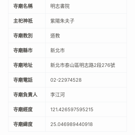
寺廟名稱
明志書院
主祀神祇
紫陽朱夫子
寺廟教別
道教
寺廟縣市
新北市
寺廟地址
新北市泰山區明志路2段276號
寺廟電話
02-22974528
寺廟負責人
李江河
寺廟經度
121.426597595215
寺廟緯度
25.046989440918