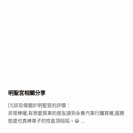
明聖宮相關分享
[1]邱忠偉關於明聖宮的評價：
非常棒喔,有想要買車的朋友請到永春汽車行購買喔,服務
態度也真棒車子的性能頂呱呱。😀 …