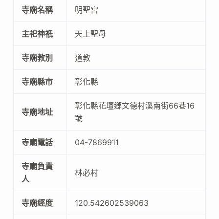
寺廟名稱
明聖宮
主祀神祇
天上聖母
寺廟教別
道教
寺廟縣市
彰化縣
彰化縣花壇鄉文德村溪南街66巷16
寺廟地址
號
寺廟電話
04-7869911
寺廟負責
林必村
人
寺廟經度
120.542602539063