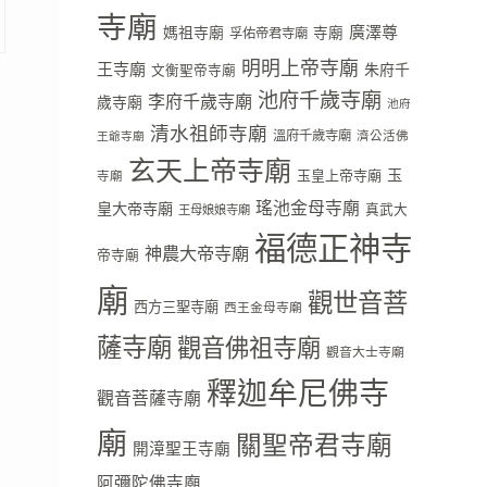
寺廟
廣澤尊
媽祖寺廟
寺廟
孚佑帝君寺廟
明明上帝寺廟
王寺廟
朱府千
文衡聖帝寺廟
池府千歲寺廟
李府千歲寺廟
歲寺廟
池府
清水祖師寺廟
溫府千歲寺廟
濟公活佛
王爺寺廟
玄天上帝寺廟
玉
玉皇上帝寺廟
寺廟
瑤池金母寺廟
皇大帝寺廟
真武大
王母娘娘寺廟
福德正神寺
神農大帝寺廟
帝寺廟
廟
觀世音菩
西方三聖寺廟
西王金母寺廟
薩寺廟
觀音佛祖寺廟
觀音大士寺廟
釋迦牟尼佛寺
觀音菩薩寺廟
廟
關聖帝君寺廟
開漳聖王寺廟
阿彌陀佛寺廟