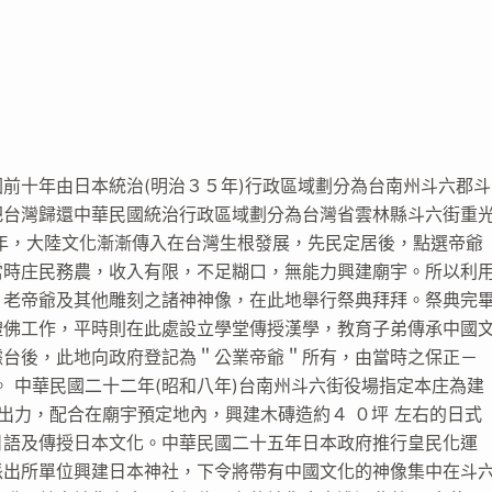
前十年由日本統治(明治３５年)行政區域劃分為台南州斗六郡斗
把台灣歸還中華民國統治行政區域劃分為台灣省雲林縣斗六街重
年，大陸文化漸漸傳入在台灣生根發展，先民定居後，點選帝爺
當時庄民務農，收入有限，不足糊口，無能力興建廟宇。所以利
＂老帝爺及其他雕刻之諸神神像，在此地舉行祭典拜拜。祭典完
禮佛工作，平時則在此處設立學堂傳授漢學，教育子弟傳承中國
據台後，此地向政府登記為＂公業帝爺＂所有，由當時之保正－
 中華民國二十二年(昭和八年)台南州斗六街役場指定本庄為建
出力，配合在廟宇預定地內，興建木磚造約４ ０坪 左右的日式
日語及傳授日本文化。中華民國二十五年日本政府推行皇民化運
派出所單位興建日本神社，下令將帶有中國文化的神像集中在斗