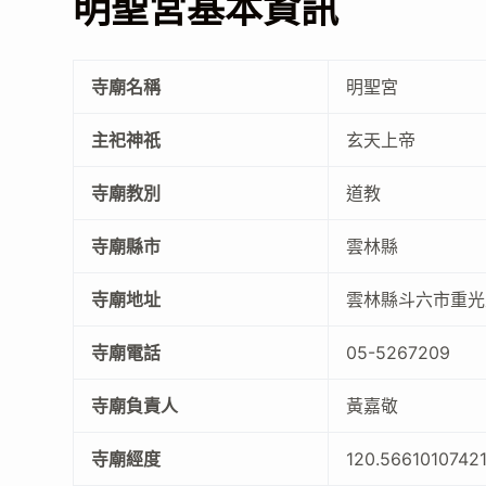
明聖宮基本資訊
寺廟名稱
明聖宮
主祀神祇
玄天上帝
寺廟教別
道教
寺廟縣市
雲林縣
寺廟地址
雲林縣斗六市重光
寺廟電話
05-5267209
寺廟負責人
黃嘉敬
寺廟經度
120.5661010742