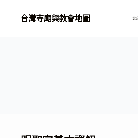
跳
至
台灣寺廟與教會地圖
北
主
要
內
容