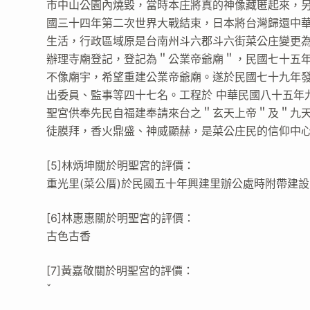
市中山公園內燒毀，當時本庄將真的神像藏匿起來，另
國三十四年第二次世界大戰結束，日本將台灣歸還中
生活，行政區域原是台南州斗六郡斗六街菜公庄變更為
辦理寺廟登記，登記為＂公業帝爺廟＂，民國七十五
不像廟宇，希望重建公業帝爺廟。遂於民國七十九年
出委員、監事等四十七名。工程於 中華民國八十五年
聖宮供奉先民自福建奉請來台之＂玄天上帝＂及＂九
徒膜拜，香火鼎盛、神威顯赫，是菜公庄民的信仰中
[5]林炳坤關於明聖宮的評價：
重光里(菜公厝)於民國五十年興建里辦公處時附帶建
[6]林惠惠關於明聖宮的評價：
古色古香
[7]黃嘉敬關於明聖宮的評價：
ˇ