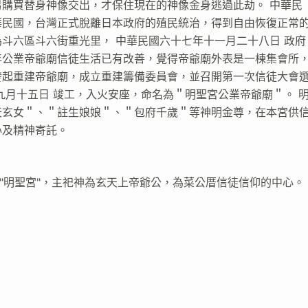
購買替身神像交出，才保住現在的神像金身逃過此劫。 中華民
華民國，台灣正式脫離日本政府的殖民統治，得到自由恢復正常
斗六區斗六街重光里， 中華民國六十七年十一月二十八日 政府
年公業帝爺廟信徒生活已有改善，覺得帝爺廟外表是一棟集會所
發起重建帝爺廟，成立重建籌備委員會，並召開第一次信徒大會
九月十五日 竣工，入火安座，命名為＂明聖宮公業帝爺廟＂。 
天玄女＂、＂註生娘娘＂、＂包府千歲＂等神明金尊，在本宮供
心及精神寄託。
設"明聖宮"，主祀神為玄天上帝爺公，為菜公厝信徒信仰的中心。