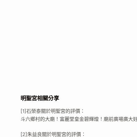
明聖宮相關分享
[1]石榮泰關於明聖宮的評價：
斗六鄉村的大廟！富麗堂皇金碧輝煌！廟前廣場廣大
[2]朱益良關於明聖宮的評價：