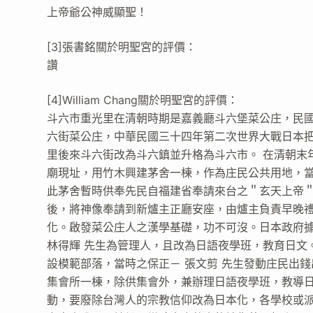
上帝爺公神威顯聖！
[3]張書銘關於明聖宮的評價：
讚
[4]William Chang關於明聖宮的評價：
斗六市重光里在清朝時期是嘉義廳斗六堡菜公庄，民國
六街菜公庄，中華民國三十四年第二次世界大戰日本
里後來斗六街改為斗六鎮並升格為斗六市。 在清朝末
廟現址，用竹木興建茅舍一棟，作為庄民公共用地，
此茅舍暫時供奉先民自福建省奉請來台之＂玄天上帝
後，將神像奉請到新爐主正廳安座，由爐主負責早晚
化。啟發菜公庄人之漢學基礎，功不可沒。日本政府
林得輝 先生為管理人，且改為日語夜學班，教育日文。
設模範部落，當時之保正－ 張文剪 先生發動庄民出錢
集會所一棟，除供集會外，兼辦理日語夜學班，教導
動，要廢除台灣人的宗教信仰改為日本化，各學校或