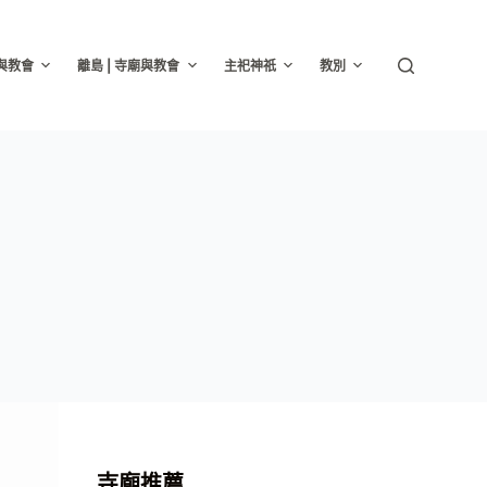
廟與教會
離島 | 寺廟與教會
主祀神祇
教別
寺廟推薦