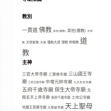
教別
佛教
一貫道
其他(儒教)
其他(佛教)
天帝
道
彌勒大道
理教
軒轅教
天德聖教
天道
教
教
主神
三山國王寺
三官大帝寺廟
三寶佛寺廟
廟
中壇元帥寺廟
九天玄女寺廟
三府王爺寺廟
五府千歲寺廟
保生大帝寺廟
北
極玄天上帝寺廟
土地公寺廟
吳府千歲寺廟
天上聖母
地藏王菩薩寺廟
大眾爺寺廟