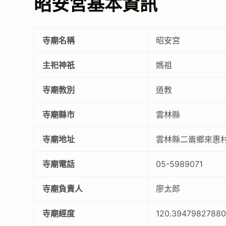
昭安宮基本資訊
寺廟名稱
昭安宮
主祀神祇
媽祖
寺廟教別
道教
寺廟縣市
雲林縣
寺廟地址
雲林縣二崙鄉來惠村
寺廟電話
05-5989071
寺廟負責人
廖太郎
寺廟經度
120.3947982788