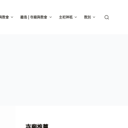
廟與教會
離島 | 寺廟與教會
主祀神祇
教別
寺廟推薦