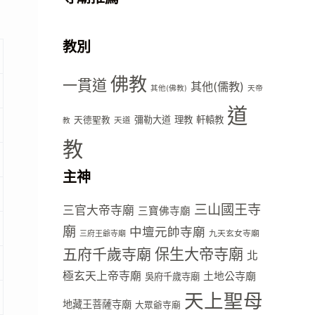
教別
佛教
一貫道
其他(儒教)
其他(佛教)
天帝
道
彌勒大道
理教
軒轅教
天德聖教
天道
教
教
主神
三山國王寺
三官大帝寺廟
三寶佛寺廟
廟
中壇元帥寺廟
九天玄女寺廟
三府王爺寺廟
五府千歲寺廟
保生大帝寺廟
北
極玄天上帝寺廟
土地公寺廟
吳府千歲寺廟
天上聖母
地藏王菩薩寺廟
大眾爺寺廟