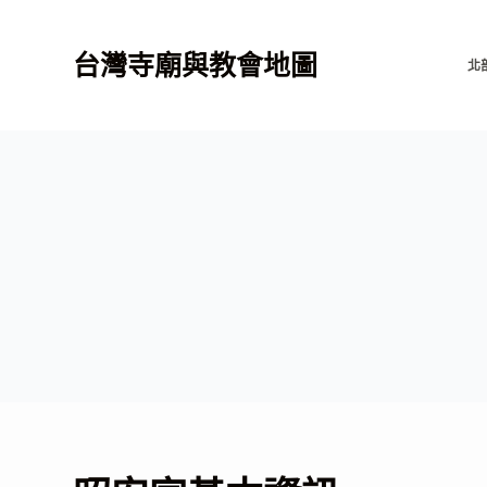
跳
至
台灣寺廟與教會地圖
北
主
要
內
容