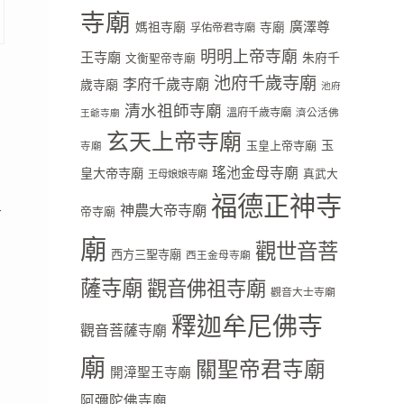
寺廟
廣澤尊
媽祖寺廟
寺廟
孚佑帝君寺廟
明明上帝寺廟
王寺廟
朱府千
文衡聖帝寺廟
池府千歲寺廟
李府千歲寺廟
歲寺廟
池府
清水祖師寺廟
溫府千歲寺廟
濟公活佛
王爺寺廟
玄天上帝寺廟
玉
玉皇上帝寺廟
寺廟
瑤池金母寺廟
皇大帝寺廟
真武大
王母娘娘寺廟
福德正神寺
神農大帝寺廟
帝寺廟
有
廟
觀世音菩
西方三聖寺廟
西王金母寺廟
薩寺廟
觀音佛祖寺廟
觀音大士寺廟
釋迦牟尼佛寺
觀音菩薩寺廟
廟
關聖帝君寺廟
開漳聖王寺廟
阿彌陀佛寺廟