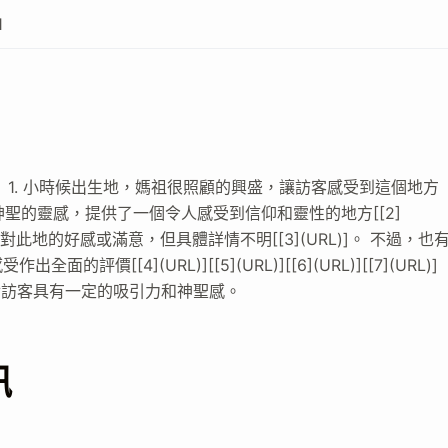
1
1. 小時候出生地，媽祖很照顧的興盛，讓訪客感受到這個地方
地具有神聖的靈感，提供了一個令人感受到信仰和靈性的地方[[2]
示了對此地的好感或滿意，但具體詳情不明[[3](URL)]。 不過，也
[4](URL)][[5](URL)][[6](URL)][[7](URL)]
的來說，此地對訪客具有一定的吸引力和神聖感。
訊