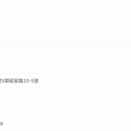
5鄰紹安路33-5號
09