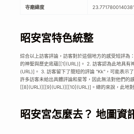
寺廟緯度
23.771780014038
昭安宮特色統整
綜合以上訪客評論，訪客對於這個地方的感受短評為： 
的神聖與歷史底蘊[[1](URL)]。 2. 訪客認為此
(URL)]。 3. 訪客留下了簡短的評論 "Kk"，可能表
許多訪客未給出具體評論和星等，因此無法對他們的感受作出全面的評價[
[[8](URL)][[9](URL)][[10](URL)]。總
昭安宮怎麼去？ 地圖資