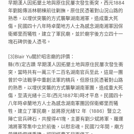
早期漢人因拓墾土地與原住民屢次發生衝突，西元1884
年劉銘傳派林朝棟前往剿撫，原住民憑著對山況山路的
熟悉，以埋伏突襲的方式襲擊湖南湘軍，造成重大死
傷。民國四十八年時卓蘭地方人士為感念湖南湘軍因保
衛鄉里而犧牲，建立了軍民廟，並於廟宇後方立四十一
塊石碑供後人憑弔。
[3]Blair Yu關於昭忠廟的評價：
縣(市)定古蹟 早期漢人因拓墾土地與原住民屢次發生衝
突，當時共有一萬三千二百名湖南官兵至此，這是一團
曾於中法戰爭中重創法軍的精兵，但原住民憑著對山路
的熟悉，以埋伏突襲的方式襲擊湖南軍團，造成重大死
傷，至清光緒十三年(西元1887年)時才平息。民國四十
八年時卓蘭地方人士為感念湖南軍團因保衛鄉里而犧
牲，建立了軍民廟，並將原光緒12 年（1886）豎立之
陣亡官兵碑石，共搜得41塊，主要有劉少斌將軍、羅運
鴻將軍等集中立於前後，以慰忠魂。民國72年間，廟方