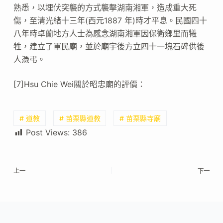
熟悉，以埋伏突襲的方式襲擊湖南湘軍，造成重大死
傷，至清光緒十三年(西元1887 年)時才平息。民國四十
八年時卓蘭地方人士為感念湖南湘軍因保衛鄉里而犧
牲，建立了軍民廟，並於廟宇後方立四十一塊石碑供後
人憑弔。
[7]Hsu Chie Wei關於昭忠廟的評價：
# 道教
# 苗栗縣道教
# 苗栗縣寺廟
Post Views:
386
上一
下一