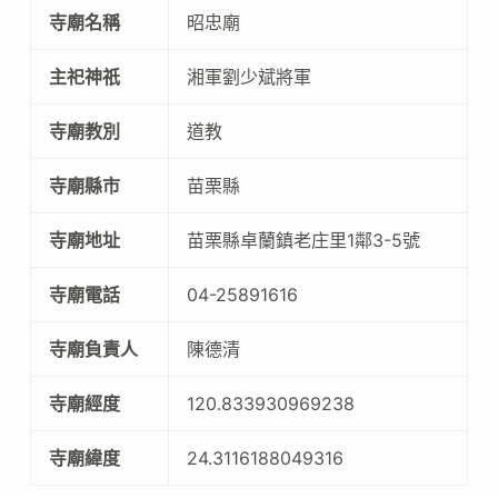
寺廟名稱
昭忠廟
主祀神祇
湘軍劉少斌將軍
寺廟教別
道教
寺廟縣市
苗栗縣
寺廟地址
苗栗縣卓蘭鎮老庄里1鄰3-5號
寺廟電話
04-25891616
寺廟負責人
陳德清
寺廟經度
120.833930969238
寺廟緯度
24.3116188049316