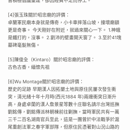
曾積極倡議重建，卻因經費不足而停工。
[4]張玉珠關於昭忠廟的評價：
卓蘭軍民廟本身就是傳奇，小卡車摔落山坡，撞壞廟額
更是奇事。 今天剛好在附近，就過來關心一下。 1.神蛾
是鐵打的，沒事。 2.劉沛的壁畫開天窗了。 3.至於41塊
墓碑毫髮無傷。
[5]陳俊全（Kintaro）關於昭忠廟的評價：
古色古香，緬懷先祖
[6]Wu Montage關於昭忠廟的評價：
歷史的足跡 早期漢人因拓墾土地與原住民屢次發生衝
突，清光緒十年十月時(西元1884 年)兩邊衝突日漸升
高，身處卓蘭的漢人詹景星等數十庄聯名請示台灣巡撫
劉銘傳，劉銘傳派林朝棟前往剿撫，當時軍民共有一萬
三千二百名湖南官兵至此，這是一團曾於中法戰爭於滬
尾重創法軍之春字軍部隊，但原住民憑著對山況山路的