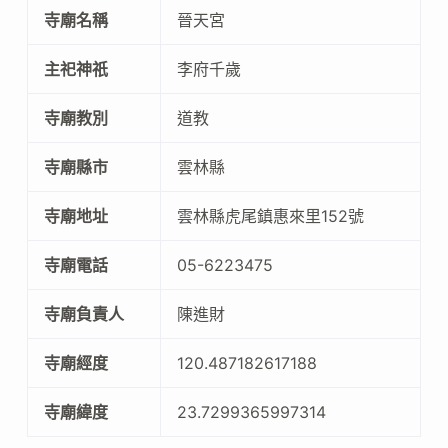
寺廟名稱
晉天宮
主祀神祇
李府千歲
寺廟教別
道教
寺廟縣市
雲林縣
寺廟地址
雲林縣虎尾鎮惠來里152號
寺廟電話
05-6223475
寺廟負責人
陳進財
寺廟經度
120.487182617188
寺廟緯度
23.7299365997314