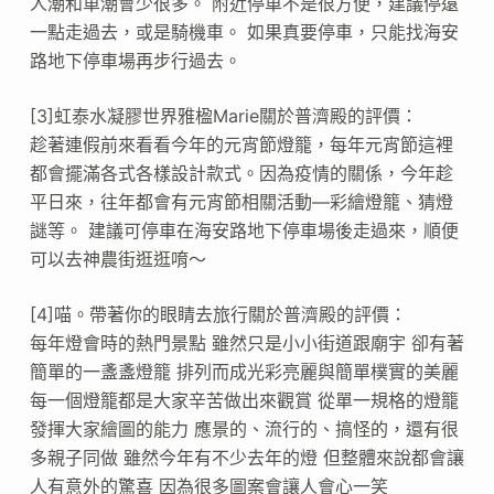
人潮和車潮會少很多。 附近停車不是很方便，建議停遠
一點走過去，或是騎機車。 如果真要停車，只能找海安
路地下停車場再步行過去。
[3]虹泰水凝膠世界雅楹Marie關於普濟殿的評價：
趁著連假前來看看今年的元宵節燈籠，每年元宵節這裡
都會擺滿各式各樣設計款式。因為疫情的關係，今年趁
平日來，往年都會有元宵節相關活動—彩繪燈籠、猜燈
謎等。 建議可停車在海安路地下停車場後走過來，順便
可以去神農街逛逛唷～
[4]喵。帶著你的眼睛去旅行關於普濟殿的評價：
每年燈會時的熱門景點 雖然只是小小街道跟廟宇 卻有著
簡單的一盞盞燈籠 排列而成光彩亮麗與簡單樸實的美麗
每一個燈籠都是大家辛苦做出來觀賞 從單一規格的燈籠
發揮大家繪圖的能力 應景的、流行的、搞怪的，還有很
多親子同做 雖然今年有不少去年的燈 但整體來說都會讓
人有意外的驚喜 因為很多圖案會讓人會心一笑