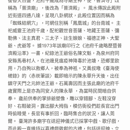
後香火日盛，池府千歲成為寺廟主神，使「普濟寺」改
稱為「普濟廟」，後改為「普濟殿」。 風水傳說此殿附
近街道四通八達，呈現八卦網狀，此殿位置因而稱為
「蜘蛛結網穴」，可網住別稱「鳳凰城」的台南城。 主
祀威靈王池府千歲，配祀觀世音菩薩、地藏王菩薩、彌
勒佛、法主真君、三太子、註生娘娘、福德正神、大聖
爺、虎爺等。 據1973年該廟印行之《池府千歲略歷暨普
濟殿沿革》一書，紀錄池王爺俗名陳文魁，為泉州府同
安縣馬巷村人，在池邊見瘟疫神降毒於池塘，恐鄉里飲
用，乃自殉以救鄉人，被奉為神祇。又黃叔璥《臺海使
槎錄》的〈赤崁筆談〉載即暗示的陳永華升天後，出任
鎮守天門之元帥池王爺。石萬壽因而主張此廟的池府千
歲實際上是亦為同安人的陳永華 ，為當時民間暗自供
奉。 龕前供奉的掌排爺塑像，雕以穿錯腳、左鞋沒穿
好、右鞋破洞，露出腳大拇指，模仿衙役們趁長官出門
時偷睡覺，長官有事折回，臨時集合的狀況，讓人莞
爾。 臺灣許多廟宇在送迎神儀式已採掌中戲、歌仔戲，
而此殿一直維持以嘉禮戲敬獻的古禮，包括送迎神、立