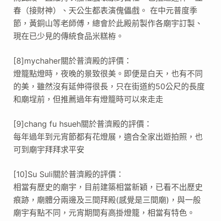
春（接財神）、天公生都表演傀儡戲。 在中元普度季
節，黃銅山等老師傅，總會於此殿前製作各廟宇訂製、
現在已少見的傳統食品米糕栫。
[8]mychaher關於普濟殿的評價：
燈籠點燈時，夜晚的景致很美。即便是白天，也有不同
的美，雖然沒有延伸得很長，只在街道約50公尺的長度
和廟埕前，但推薦過年有燈籠時可以來走走
[9]chang fu hsueh關於普濟殿的評價：
每年過年到元宵節都有花燈展，適合全家出遊拍照，也
可到廟宇拜拜求平安
[10]Su Suli關於普濟殿的評價：
相當有歷史的廟宇，目前建築相當新穎，已看不出歷史
痕跡，廟體分兩邊及三間拜殿(感覺是三間廟)，與一般
廟宇有點不同，元宵期間有高掛燈籠，相當有特色。