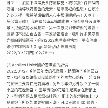
可少！！疫情下還是要多防疫措施，我特別喜愛夜裡的
浪漫，純粹欣賞夜色的元素、增添夜裡的溫暖，在寒冷
的冬天裡，我希望讓每個人心中都溫暖起來！天冷了！
多保重身體！ 我在這台南幸福城市裡，擁有很多浪漫美
景，把最美的收藏起來，第一次感受到普濟殿的燈會，
感覺很不錯古色古香，平安祈福燈會，吸引許多民眾目
光紛紛到場觀看，迎向2022虎哩幸福快樂、平安健康，
等你來踩點喔！Gogo😎😎🙌🙌 燈會展期
2022/01/27(四)-02/28(一)
[2]Achilles Hsieh關於普濟殿的評價：
2022/01/27 普濟殿年度的花燈展，範圍除了普濟殿四
周，還有從郡緯街到民族路中間的國華街路段。 普濟殿
的花燈主要是在廟前廣場，另外今年還另外設立了一個
小型的花燈迷宮。 國華街段的花燈則是高掛在街頂上
的，整個看過去相當漂亮壯觀。 街上的花燈到晚上 10
點關燈，所以如果要避開人潮，可以考慮 9:30 過去，