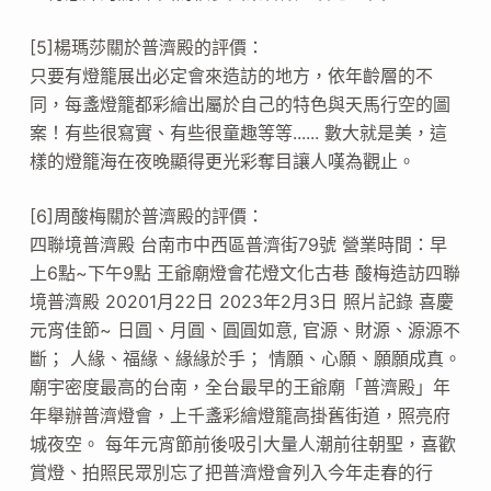
[5]楊瑪莎關於普濟殿的評價：
只要有燈籠展出必定會來造訪的地方，依年齡層的不
同，每盞燈籠都彩繪出屬於自己的特色與天馬行空的圖
案！有些很寫實、有些很童趣等等...... 數大就是美，這
樣的燈籠海在夜晚顯得更光彩奪目讓人嘆為觀止。
[6]周酸梅關於普濟殿的評價：
四聯境普濟殿 台南市中西區普濟街79號 營業時間：早
上6點~下午9點 王爺廟燈會花燈文化古巷 酸梅造訪四聯
境普濟殿 20201月22日 2023年2月3日 照片記錄 喜慶
元宵佳節~ 日圓、月圓、圓圓如意, 官源、財源、源源不
斷； 人緣、福緣、緣緣於手； 情願、心願、願願成真。
廟宇密度最高的台南，全台最早的王爺廟「普濟殿」年
年舉辦普濟燈會，上千盞彩繪燈籠高掛舊街道，照亮府
城夜空。 每年元宵節前後吸引大量人潮前往朝聖，喜歡
賞燈、拍照民眾別忘了把普濟燈會列入今年走春的行