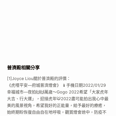
普濟殿相關分享
[1]Joyce Liou關於普濟殿的評價：
《虎哩平安—府城普濟燈會》 📱手機日期2022/01/29
幸福城市—夜拍🙌🙌萬歲～Gogo 2022希望「大家虎年
大吉、行大運」，迎接虎年🐯2022盡可能拍出我心中最
美的風景視角，希望我好的正能量，給予最好的療癒，
始終期盼恢復自由自在地呼吸，觀賞燈會途中，防疫不