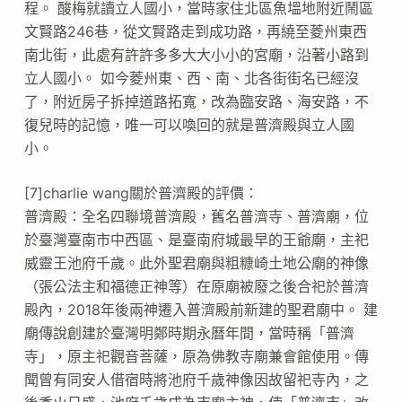
程。 酸梅就讀立人國小，當時家住北區魚塭地附近鬧區
文賢路246巷，從文賢路走到成功路，再繞至菱州東西
南北街，此處有許許多多大大小小的宮廟，沿著小路到
立人國小。 如今菱州東、西、南、北各街街名已經沒
了，附近房子拆掉道路拓寬，改為臨安路、海安路，不
復兒時的記憶，唯一可以喚回的就是普濟殿與立人國
小。
[7]charlie wang關於普濟殿的評價：
普濟殿：全名四聯境普濟殿，舊名普濟寺、普濟廟，位
於臺灣臺南市中西區、是臺南府城最早的王爺廟，主祀
威靈王池府千歲。此外聖君廟與粗糠崎土地公廟的神像
（張公法主和福德正神等）在原廟被廢之後合祀於普濟
殿內，2018年後兩神遷入普濟殿前新建的聖君廟中。 建
廟傳說創建於臺灣明鄭時期永曆年間，當時稱「普濟
寺」，原主祀觀音菩薩，原為佛教寺廟兼會館使用。傳
聞曾有同安人借宿時將池府千歲神像因故留祀寺內，之