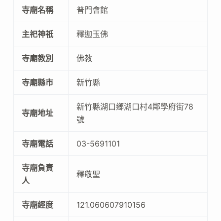
寺廟名稱
普門會館
主祀神祇
釋迦玉佛
寺廟教別
佛教
寺廟縣市
新竹縣
新竹縣湖口鄉湖口村4鄰學府街78
寺廟地址
號
寺廟電話
03-5691101
寺廟負責
釋敬聖
人
寺廟經度
121.060607910156