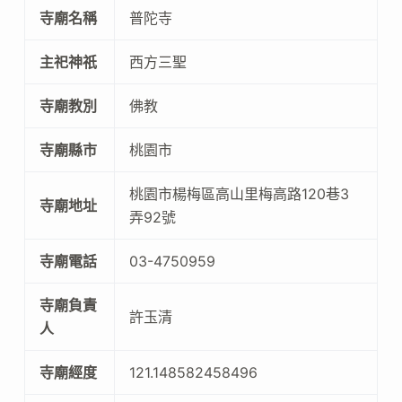
寺廟名稱
普陀寺
主祀神祇
西方三聖
寺廟教別
佛教
寺廟縣市
桃園市
桃園市楊梅區高山里梅高路120巷3
寺廟地址
弄92號
寺廟電話
03-4750959
寺廟負責
許玉清
人
寺廟經度
121.148582458496