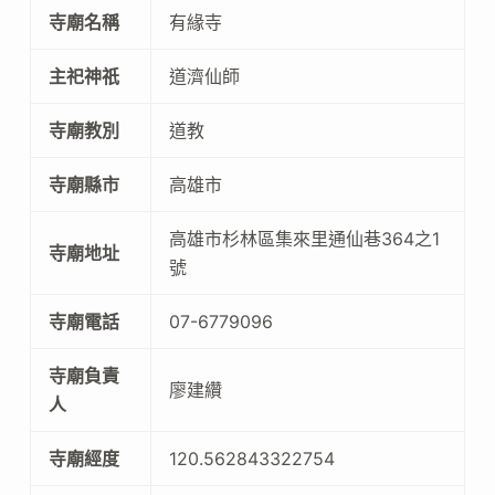
寺廟名稱
有緣寺
主祀神祇
道濟仙師
寺廟教別
道教
寺廟縣市
高雄市
高雄市杉林區集來里通仙巷364之1
寺廟地址
號
寺廟電話
07-6779096
寺廟負責
廖建纘
人
寺廟經度
120.562843322754