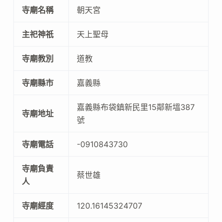
寺廟名稱
朝天宮
主祀神祇
天上聖母
寺廟教別
道教
寺廟縣市
嘉義縣
嘉義縣布袋鎮新民里15鄰新塭387
寺廟地址
號
寺廟電話
-0910843730
寺廟負責
蔡世雄
人
寺廟經度
120.16145324707