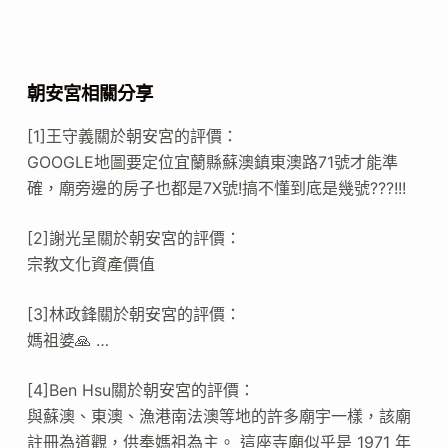
朝安宮相關分享
[1]王守義關於朝安宮的評價：
GOOGLE地圖要定位宜蘭縣蘇澳鎮東澳路71號才能準
確，廟旁邊的房子也都是7X號!搞不懂到底是幾號???!!!
[2]謝光呈關於朝安宮的評價：
宗教文化資產價值
[3]林政鋒關於朝安宮的評價：
媽祖婆🙏 …
[4]Ben Hsu關於朝安宮的評價：
與蘇澳、東澳、漁港南法澳等地的許多廟宇一樣，該廟
註冊為道觀，供奉媽祖為主。 這座寺廟似乎是 1971 年