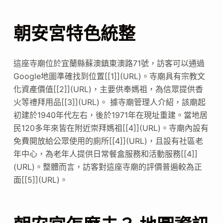
朝安宮特色統整
這座寺廟位於宜蘭縣蘇澳鎮東澳路71號，訪客可以通過
Google地圖準確找到位置[[1]](URL)。寺廟具有宗教文
化資產價值[[2]](URL)，主要供奉媽祖，為信眾提供香
火等禮拜用品[[3]](URL)。 據寺廟管理人介紹，該廟起
初建於1940年代左右，後於1971年在現址重建。當地居
民120多年來皆在附近崇拜媽祖[[4]](URL)。寺廟內設有
免費開放給公眾使用的廁所[[4]](URL)，且設有社區老
年中心，為老年人提供日常餐盒服務和活動服務[[4]]
(URL)。整體而言，訪客對這座寺廟的評價普遍較為正
面[[5]](URL)。