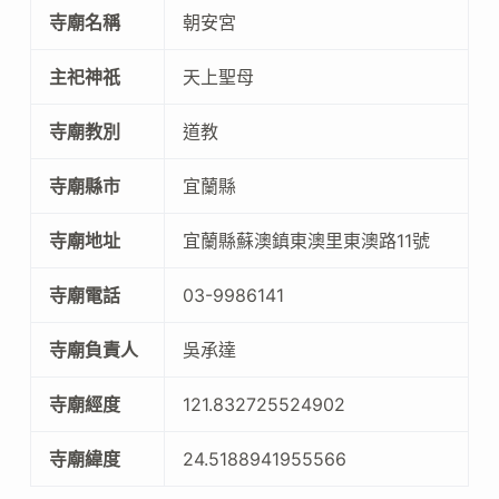
寺廟名稱
朝安宮
主祀神祇
天上聖母
寺廟教別
道教
寺廟縣市
宜蘭縣
寺廟地址
宜蘭縣蘇澳鎮東澳里東澳路11號
寺廟電話
03-9986141
寺廟負責人
吳承達
寺廟經度
121.832725524902
寺廟緯度
24.5188941955566