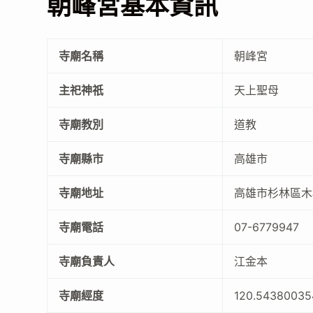
朝峰宮基本資訊
寺廟名稱
朝峰宮
主祀神祇
天上聖母
寺廟教別
道教
寺廟縣市
高雄市
寺廟地址
高雄市杉林區木
寺廟電話
07-6779947
寺廟負責人
江金本
寺廟經度
120.5438003