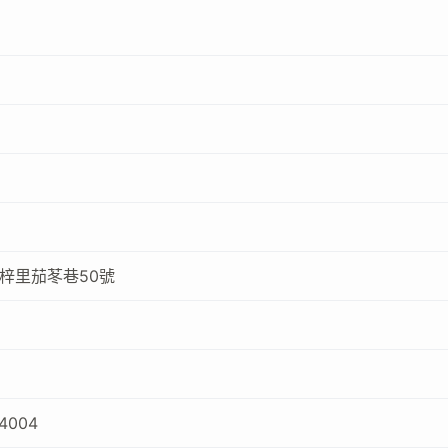
梓里茄苳巷50號
54004