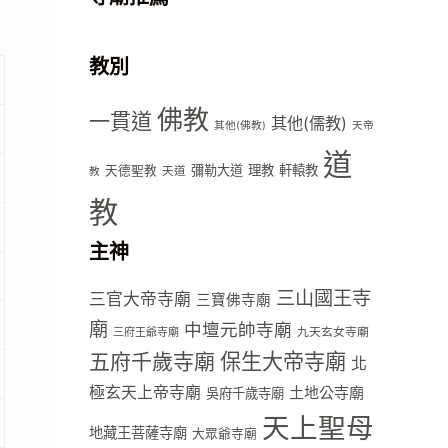
教別
佛教
一貫道
其他(儒教)
其他(佛教)
天帝
道
彌勒大道
理教
軒轅教
天德聖教
天道
教
教
主神
三山國王寺
三官大帝寺廟
三寶佛寺廟
廟
中壇元帥寺廟
九天玄女寺廟
三府王爺寺廟
五府千歲寺廟
保生大帝寺廟
北
極玄天上帝寺廟
土地公寺廟
吳府千歲寺廟
天上聖母
地藏王菩薩寺廟
大眾爺寺廟