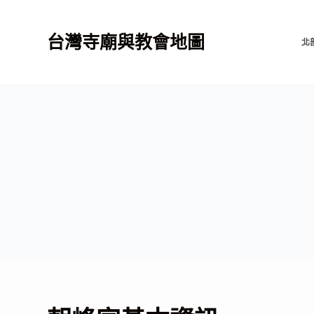
跳
至
台灣寺廟與教會地圖
北
主
要
內
容