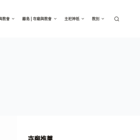
廟與教會
離島 | 寺廟與教會
主祀神祇
教別
寺廟推薦