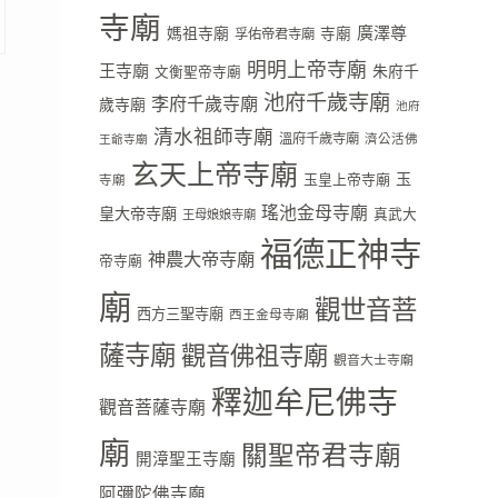
寺廟
廣澤尊
媽祖寺廟
寺廟
孚佑帝君寺廟
明明上帝寺廟
王寺廟
朱府千
文衡聖帝寺廟
池府千歲寺廟
李府千歲寺廟
歲寺廟
池府
清水祖師寺廟
溫府千歲寺廟
濟公活佛
王爺寺廟
玄天上帝寺廟
玉
玉皇上帝寺廟
寺廟
瑤池金母寺廟
皇大帝寺廟
真武大
王母娘娘寺廟
福德正神寺
神農大帝寺廟
帝寺廟
廟
觀世音菩
西方三聖寺廟
西王金母寺廟
薩寺廟
觀音佛祖寺廟
觀音大士寺廟
釋迦牟尼佛寺
觀音菩薩寺廟
廟
關聖帝君寺廟
開漳聖王寺廟
阿彌陀佛寺廟