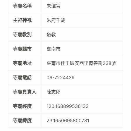
寺廟名稱
朱澤宮
主祀神祇
朱府千歲
寺廟教別
道教
寺廟縣市
臺南市
寺廟地址
臺南市佳里區安西里育善街238號
寺廟電話
06-7224439
寺廟負責人
陳志郎
寺廟經度
120.168899536133
寺廟緯度
23.1650695800781