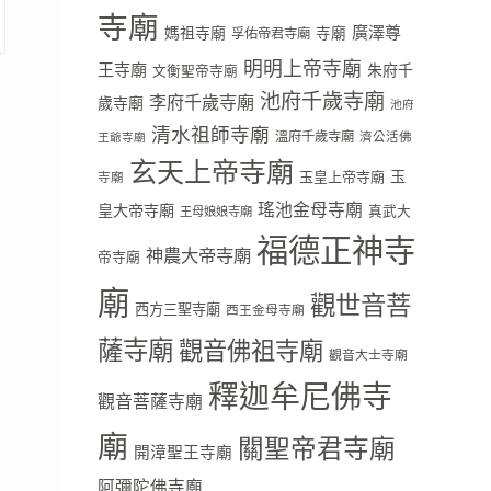
寺廟
廣澤尊
媽祖寺廟
寺廟
孚佑帝君寺廟
明明上帝寺廟
王寺廟
朱府千
文衡聖帝寺廟
池府千歲寺廟
李府千歲寺廟
歲寺廟
池府
清水祖師寺廟
溫府千歲寺廟
濟公活佛
王爺寺廟
玄天上帝寺廟
玉
玉皇上帝寺廟
寺廟
瑤池金母寺廟
皇大帝寺廟
真武大
王母娘娘寺廟
福德正神寺
神農大帝寺廟
帝寺廟
廟
觀世音菩
西方三聖寺廟
西王金母寺廟
薩寺廟
觀音佛祖寺廟
觀音大士寺廟
釋迦牟尼佛寺
觀音菩薩寺廟
廟
關聖帝君寺廟
開漳聖王寺廟
阿彌陀佛寺廟