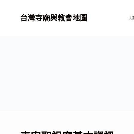
跳
至
台灣寺廟與教會地圖
北
主
要
內
容