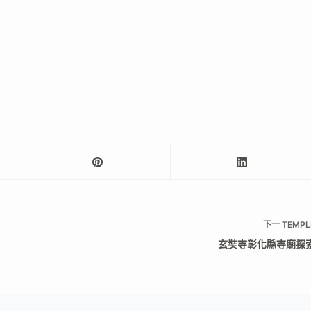
下一
TEMPL
玄奘寺彰化縣寺廟探