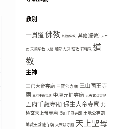
教別
佛教
一貫道
其他(儒教)
其他(佛教)
天帝
道
彌勒大道
理教
軒轅教
天德聖教
天道
教
教
主神
三山國王寺
三官大帝寺廟
三寶佛寺廟
廟
中壇元帥寺廟
九天玄女寺廟
三府王爺寺廟
五府千歲寺廟
保生大帝寺廟
北
極玄天上帝寺廟
土地公寺廟
吳府千歲寺廟
天上聖母
地藏王菩薩寺廟
大眾爺寺廟