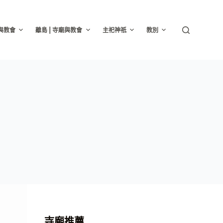
廟與教會
離島 | 寺廟與教會
主祀神祇
教別
寺廟推薦