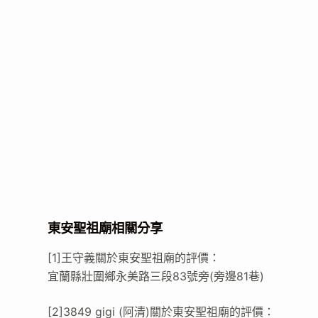
東安聖祖廟相關分享
[1]王守義關於東安聖祖廟的評價：
宜蘭縣壯圍鄉永美路三段83號旁(旁邊81巷)
[2]3849 gigi (‪阿清‬)關於東安聖祖廟的評價：