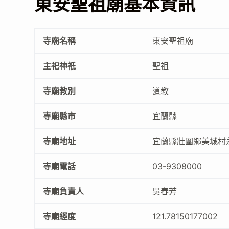
東安聖祖廟基本資訊
寺廟名稱
東安聖祖廟
主祀神祇
聖祖
寺廟教別
道教
寺廟縣市
宜蘭縣
寺廟地址
宜蘭縣壯圍鄉美城村永
寺廟電話
03-9308000
寺廟負責人
吳春芳
寺廟經度
121.78150177002