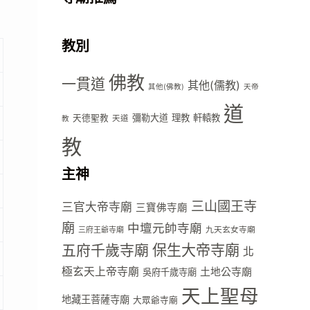
教別
佛教
一貫道
其他(儒教)
其他(佛教)
天帝
道
彌勒大道
理教
軒轅教
天德聖教
天道
教
教
主神
三山國王寺
三官大帝寺廟
三寶佛寺廟
廟
中壇元帥寺廟
九天玄女寺廟
三府王爺寺廟
五府千歲寺廟
保生大帝寺廟
北
極玄天上帝寺廟
土地公寺廟
吳府千歲寺廟
天上聖母
地藏王菩薩寺廟
大眾爺寺廟