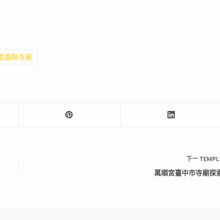
 嘉義縣寺廟
下一
TEMPL
萬順宮臺中市寺廟探