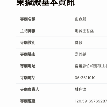
東嶽殿基本資訊
寺廟名稱
東嶽殿
主祀神祇
地藏王菩薩
寺廟教別
佛教
寺廟縣市
嘉義縣
寺廟地址
嘉義縣竹崎鄉龍山村
寺廟電話
05-2611010
寺廟負責人
林進煌
寺廟經度
120.59169769287