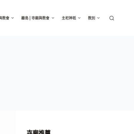
廟與教會
離島 | 寺廟與教會
主祀神祇
教別
寺廟推薦