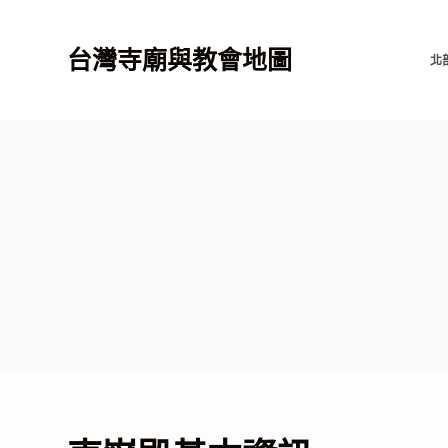
跳
至
台灣寺廟與教會地圖
北
主
要
內
容