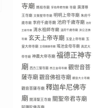
寺廟
廣澤尊
媽祖寺廟
寺廟
孚佑帝君寺廟
明明上帝寺廟
王寺廟
朱府千
文衡聖帝寺廟
池府千歲寺廟
李府千歲寺廟
歲寺廟
池府
清水祖師寺廟
溫府千歲寺廟
濟公活佛
王爺寺廟
玄天上帝寺廟
玉
玉皇上帝寺廟
寺廟
瑤池金母寺廟
皇大帝寺廟
真武大
王母娘娘寺廟
福德正神寺
神農大帝寺廟
帝寺廟
廟
觀世音菩
西方三聖寺廟
西王金母寺廟
薩寺廟
觀音佛祖寺廟
觀音大士寺廟
釋迦牟尼佛寺
觀音菩薩寺廟
廟
關聖帝君寺廟
開漳聖王寺廟
阿彌陀佛寺廟