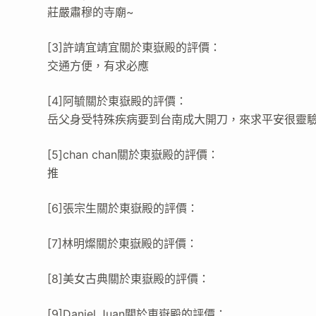
莊嚴肅穆的寺廟~
[3]許靖宜靖宜關於東嶽殿的評價：
交通方便，有求必應
[4]阿毓關於東嶽殿的評價：
岳父身受特殊疾病要到台南成大開刀，來求平安很靈
[5]chan chan關於東嶽殿的評價：
推
[6]張宗生關於東嶽殿的評價：
[7]林明燦關於東嶽殿的評價：
[8]美女古典關於東嶽殿的評價：
[9]Daniel Juan關於東嶽殿的評價：