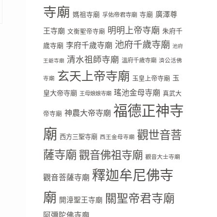
寺廟
廣澤尊
媽祖寺廟
寺廟
孚佑帝君寺廟
明明上帝寺廟
王寺廟
朱府千
文衡聖帝寺廟
池府千歲寺廟
李府千歲寺廟
歲寺廟
池府
清水祖師寺廟
溫府千歲寺廟
濟公活佛
王爺寺廟
玄天上帝寺廟
玉
玉皇上帝寺廟
寺廟
瑤池金母寺廟
皇大帝寺廟
真武大
王母娘娘寺廟
福德正神寺
神農大帝寺廟
帝寺廟
廟
觀世音菩
西方三聖寺廟
西王金母寺廟
薩寺廟
觀音佛祖寺廟
觀音大士寺廟
釋迦牟尼佛寺
觀音菩薩寺廟
廟
關聖帝君寺廟
開漳聖王寺廟
阿彌陀佛寺廟