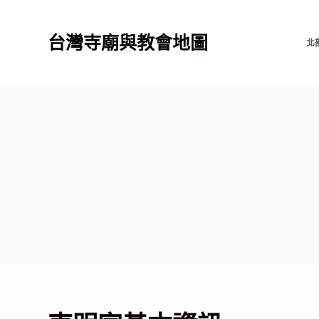
跳
至
台灣寺廟與教會地圖
北
主
要
內
容