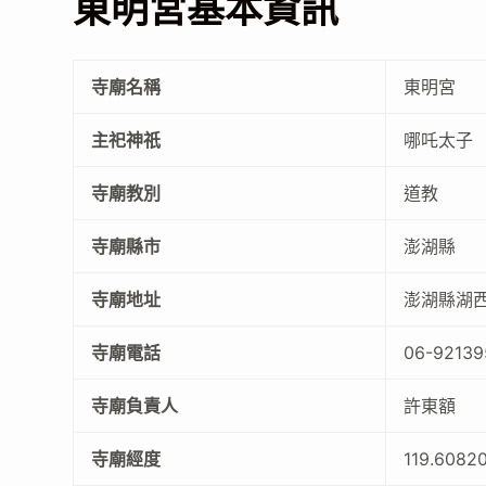
東明宮基本資訊
寺廟名稱
東明宮
主祀神祇
哪吒太子
寺廟教別
道教
寺廟縣市
澎湖縣
寺廟地址
澎湖縣湖西
寺廟電話
06-92139
寺廟負責人
許東額
寺廟經度
119.6082