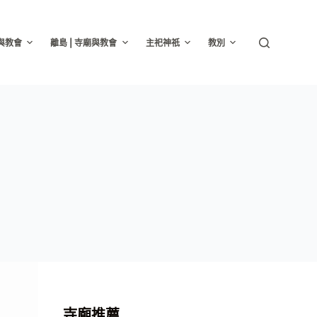
廟與教會
離島 | 寺廟與教會
主祀神祇
教別
寺廟推薦