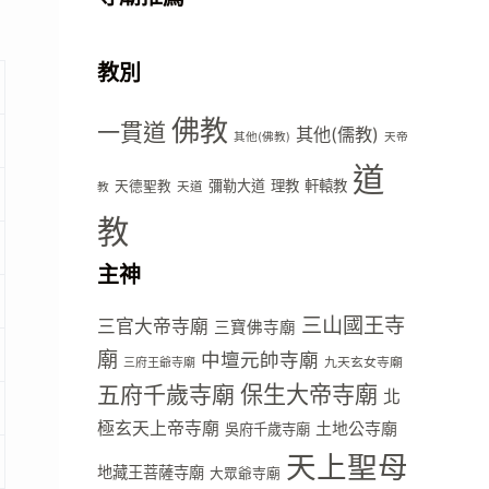
教別
佛教
一貫道
其他(儒教)
其他(佛教)
天帝
道
彌勒大道
理教
軒轅教
天德聖教
天道
教
教
主神
三山國王寺
三官大帝寺廟
三寶佛寺廟
廟
中壇元帥寺廟
九天玄女寺廟
三府王爺寺廟
五府千歲寺廟
保生大帝寺廟
北
極玄天上帝寺廟
土地公寺廟
吳府千歲寺廟
天上聖母
地藏王菩薩寺廟
大眾爺寺廟