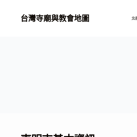
跳
至
台灣寺廟與教會地圖
北
主
要
內
容