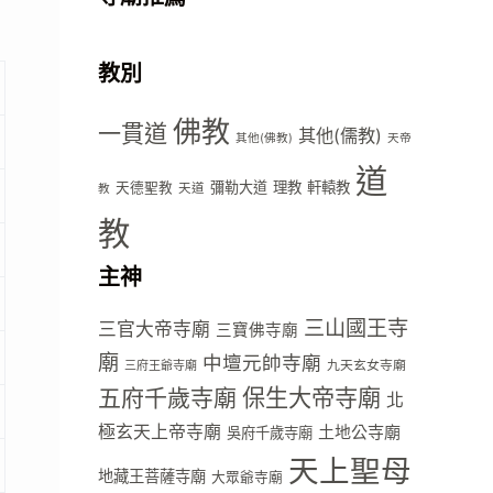
教別
佛教
一貫道
其他(儒教)
其他(佛教)
天帝
道
彌勒大道
理教
軒轅教
天德聖教
天道
教
教
主神
三山國王寺
三官大帝寺廟
三寶佛寺廟
廟
中壇元帥寺廟
九天玄女寺廟
三府王爺寺廟
五府千歲寺廟
保生大帝寺廟
北
極玄天上帝寺廟
土地公寺廟
吳府千歲寺廟
天上聖母
地藏王菩薩寺廟
大眾爺寺廟