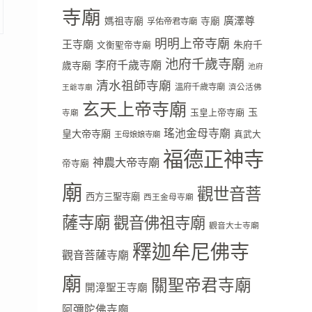
寺廟
廣澤尊
媽祖寺廟
寺廟
孚佑帝君寺廟
明明上帝寺廟
王寺廟
朱府千
文衡聖帝寺廟
池府千歲寺廟
李府千歲寺廟
歲寺廟
池府
清水祖師寺廟
溫府千歲寺廟
濟公活佛
王爺寺廟
玄天上帝寺廟
玉
玉皇上帝寺廟
寺廟
瑤池金母寺廟
皇大帝寺廟
真武大
王母娘娘寺廟
福德正神寺
神農大帝寺廟
帝寺廟
廟
觀世音菩
西方三聖寺廟
西王金母寺廟
薩寺廟
觀音佛祖寺廟
觀音大士寺廟
釋迦牟尼佛寺
觀音菩薩寺廟
廟
關聖帝君寺廟
開漳聖王寺廟
阿彌陀佛寺廟