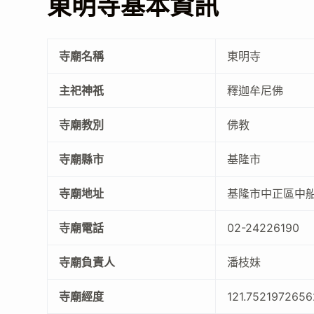
東明寺基本資訊
寺廟名稱
東明寺
主祀神祇
釋迦牟尼佛
寺廟教別
佛教
寺廟縣市
基隆市
寺廟地址
基隆市中正區中船路
寺廟電話
02-24226190
寺廟負責人
潘枝妹
寺廟經度
121.752197265