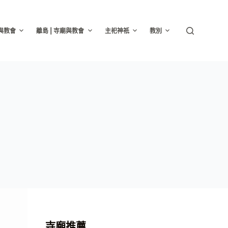
廟與教會
離島 | 寺廟與教會
主祀神祇
教別
寺廟推薦